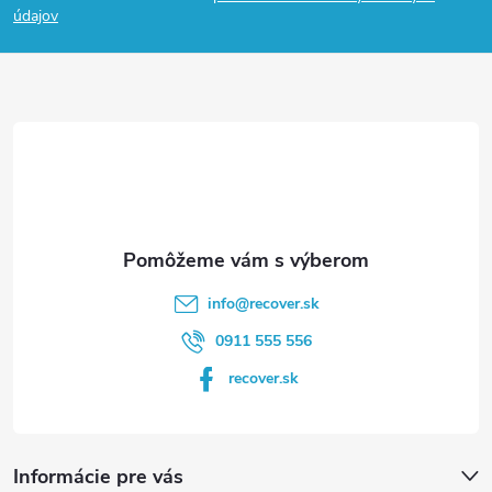
p
údajov
ä
t
i
e
info
@
recover.sk
0911 555 556
recover.sk
Informácie pre vás