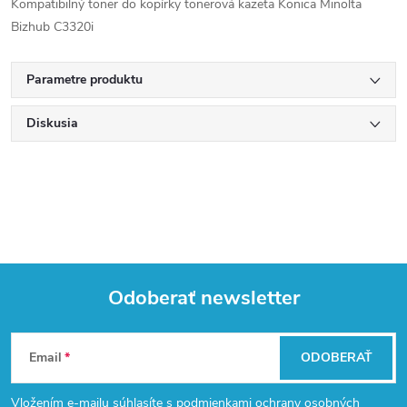
Kompatibilný toner do kopírky tonerová kazeta Konica Minolta
Bizhub C3320i
Parametre produktu
Diskusia
Odoberať newsletter
Z
Email
ODOBERAŤ
á
Vložením e-mailu súhlasíte s
podmienkami ochrany osobných