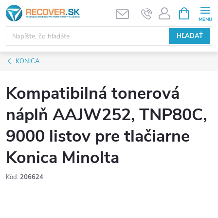
Prejsť
NÁKUPN
KOŠÍK
na
obsah
HĽADAŤ
KONICA
Kompatibilná tonerová
náplň AAJW252, TNP80C,
9000 listov pre tlačiarne
Konica Minolta
Kód:
206624