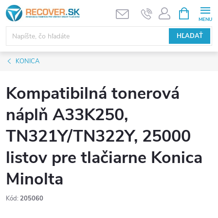
Prejsť
NÁKUPN
KOŠÍK
na
obsah
HĽADAŤ
KONICA
Kompatibilná tonerová
náplň A33K250,
TN321Y/TN322Y, 25000
listov pre tlačiarne Konica
Minolta
Kód:
205060