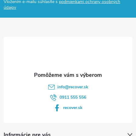
Vložením e-mailu súhlasíte s
podmienkami ochrany osobných
p
údajov
ä
t
i
e
info
@
recover.sk
0911 555 556
recover.sk
Informácie pre vás