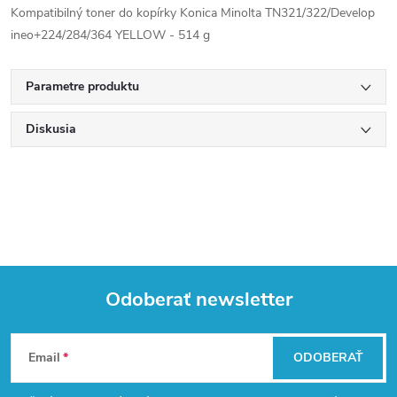
Kompatibilný toner do kopírky Konica Minolta TN321/322/Develop
ineo+224/284/364 YELLOW - 514 g
Parametre produktu
Diskusia
Odoberať newsletter
Z
Email
ODOBERAŤ
á