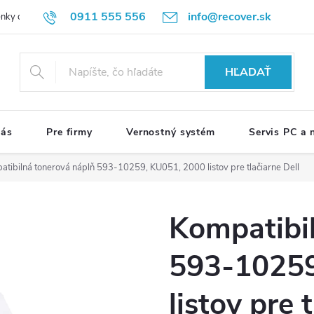
0911 555 556
info@recover.sk
nky ochrany osobných údajov
Formulár na odstúpenie od zmluvy
R
HĽADAŤ
nás
Pre firmy
Vernostný systém
Servis PC a
atibilná tonerová náplň 593-10259, KU051, 2000 listov pre tlačiarne Dell
Kompatibi
593-10259
listov pre 