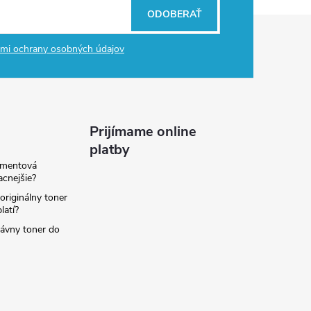
ODOBERAŤ
mi ochrany osobných údajov
Prijímame online
platby
amentová
lacnejšie?
originálny toner
latí?
rávny toner do