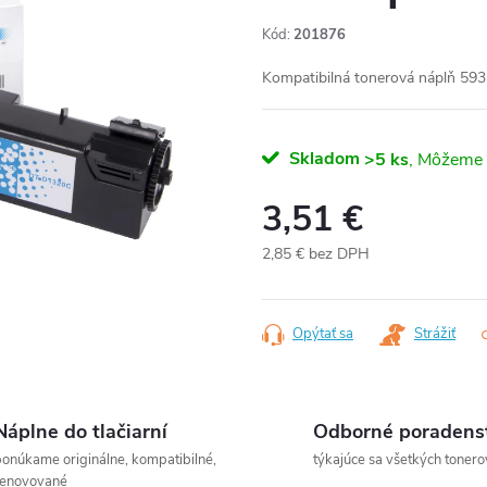
Kód:
201876
Kompatibilná tonerová náplň 593
Skladom
>5 ks
3,51 €
2,85 € bez DPH
Jednotková
cena:
Opýtať sa
Strážiť
Náplne do tlačiarní
Odborné poradens
onúkame originálne, kompatibilné,
týkajúce sa všetkých tonero
renovované