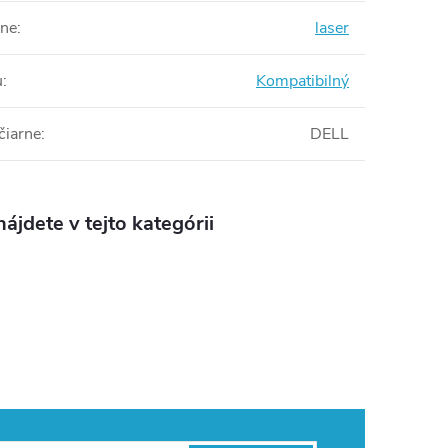
rne
:
laser
u
:
Kompatibilný
čiarne
:
DELL
ájdete v tejto kategórii