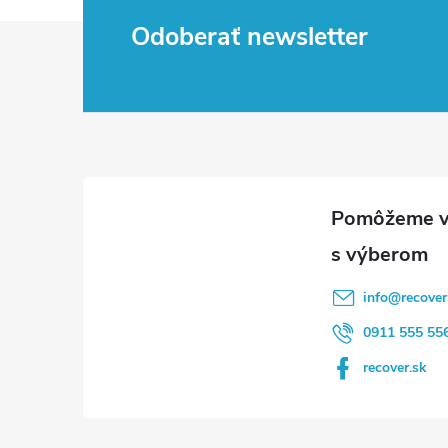
Z
Odoberať newsletter
á
p
ä
t
i
info
@
recover
e
0911 555 55
recover.sk