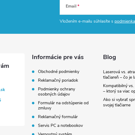
Email
Vložením e-mailu súhlasíte s
podmienka
Informácie pre vás
Blog
Obchodné podmienky
Laserová vs. atr
tlačiareň – čo je 
Reklamačný poriadok
Kompatibilný vs. 
Podmienky ochrany
.sk
– ktorý sa viac op
osobných údajov
Ako si vybrať sp
6
Formulár na odstúpenie od
svojej tlačiarne
zmluvy
Reklamačný formulár
Servis PC a notebookov
Vernostný systém