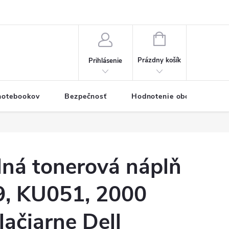
eklamačný formulár
Servis PC a notebookov
Vernostný systém
NÁKUPNÝ
KOŠÍK
Prázdny košík
Prihlásenie
 notebookov
Bezpečnosť
Hodnotenie obchodu
lná tonerová náplň
, KU051, 2000
tlačiarne Dell