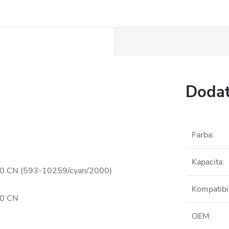
Dodat
Farba
:
Kapacita
:
1320 CN (593-10259/cyan/2000)
Kompatibil
20 CN
OEM
: