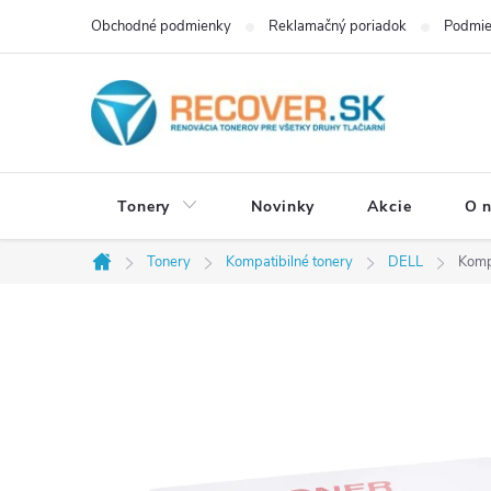
Prejsť
Obchodné podmienky
Reklamačný poriadok
Podmie
na
obsah
Tonery
Novinky
Akcie
O 
Tonery
Kompatibilné tonery
DELL
Komp
Domov