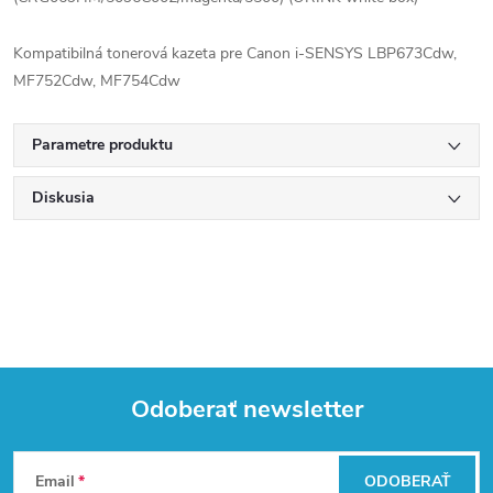
Kompatibilná tonerová kazeta pre Canon i-SENSYS LBP673Cdw,
MF752Cdw, MF754Cdw
Parametre produktu
Diskusia
Odoberať newsletter
Z
Email
ODOBERAŤ