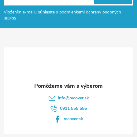
á
Vložením e-mailu súhlasíte s
podmienkami ochrany osobných
p
údajov
ä
t
i
e
info
@
recover.sk
0911 555 556
recover.sk