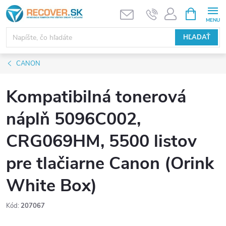
Prejsť
NÁKUPN
KOŠÍK
na
obsah
HĽADAŤ
CANON
Kompatibilná tonerová
náplň 5096C002,
CRG069HM, 5500 listov
pre tlačiarne Canon (Orink
White Box)
Kód:
207067