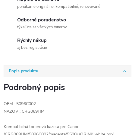
ponúkame originálne, kompatibilné, renovované
Odborné poradenstvo
týkajúce sa všetkých tonerov
Rýchly nákup
aj bez registrácie
Popis produktu
Podrobný popis
OEM : 5096C002
NAZOV : CRG069HM
Kompatibilná tonerová kazeta pre Canon
(CRG069HM/5096C002/magenta/5500) (ORINK white box)