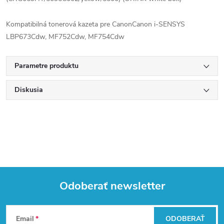
Kompatibilná tonerová kazeta pre CanonCanon i-SENSYS
LBP673Cdw, MF752Cdw, MF754Cdw
Parametre produktu
Diskusia
Odoberať newsletter
Z
Email
ODOBERAŤ