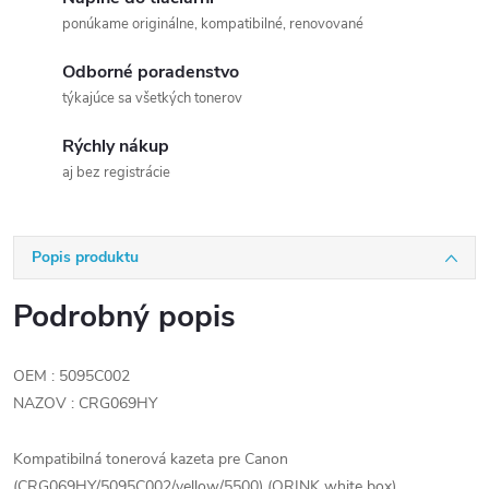
ponúkame originálne, kompatibilné, renovované
Odborné poradenstvo
týkajúce sa všetkých tonerov
Rýchly nákup
aj bez registrácie
Popis produktu
Podrobný popis
OEM : 5095C002
NAZOV : CRG069HY
Kompatibilná tonerová kazeta pre Canon
(CRG069HY/5095C002/yellow/5500) (ORINK white box)