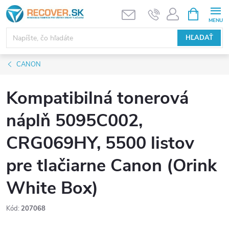
Prejsť
NÁKUPN
KOŠÍK
na
obsah
HĽADAŤ
CANON
Kompatibilná tonerová
náplň 5095C002,
CRG069HY, 5500 listov
pre tlačiarne Canon (Orink
White Box)
Kód:
207068