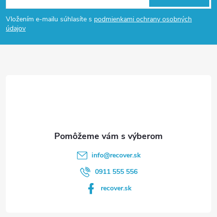
á
Vložením e-mailu súhlasíte s
podmienkami ochrany osobných
p
údajov
ä
t
i
e
info
@
recover.sk
0911 555 556
recover.sk