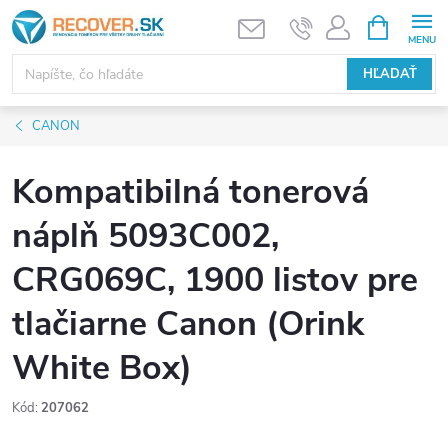
Prejsť
NÁKUPN
KOŠÍK
na
obsah
HĽADAŤ
CANON
Kompatibilná tonerová
náplň 5093C002,
CRG069C, 1900 listov pre
tlačiarne Canon (Orink
White Box)
Kód:
207062