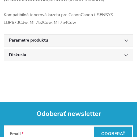
Kompatibilná tonerová kazeta pre CanonCanon i-SENSYS
LBP673Cdw, MF752Cdw, MF754Cdw
Parametre produktu
Diskusia
Odoberať newsletter
Z
Email
ODOBERAŤ