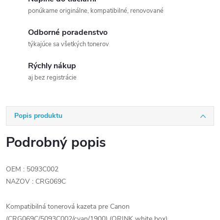
ponúkame originálne, kompatibilné, renovované
Odborné poradenstvo
týkajúce sa všetkých tonerov
Rýchly nákup
aj bez registrácie
Popis produktu
Podrobný popis
OEM : 5093C002
NAZOV : CRG069C
Kompatibilná tonerová kazeta pre Canon
(CRG069C/5093C002/cyan/1900) (ORINK white box)