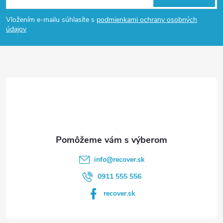
á
Vložením e-mailu súhlasíte s
podmienkami ochrany osobných
p
údajov
ä
t
i
e
info
@
recover.sk
0911 555 556
recover.sk