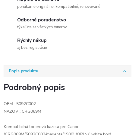
ponúkame originálne, kompatibilné, renovované
Odborné poradenstvo
týkajúce sa všetkých tonerov
Rýchly nákup
aj bez registrácie
Popis produktu
Podrobný popis
OEM : 5092C002
NAZOV : CRG069M
Kompatibilná tonerová kazeta pre Canon
(CRG069M/5092C002/magenta/1900) (ORINK white box)