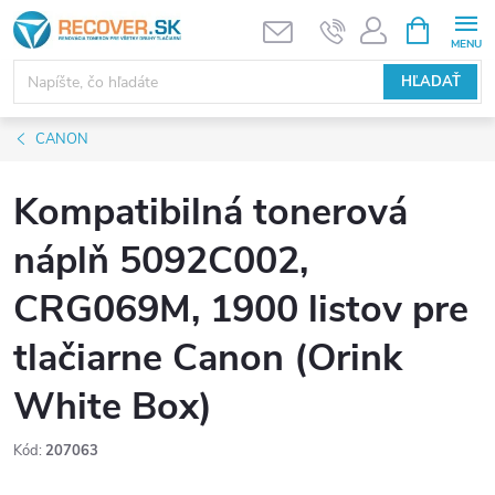
Prejsť
NÁKUPN
KOŠÍK
na
obsah
HĽADAŤ
CANON
Kompatibilná tonerová
náplň 5092C002,
CRG069M, 1900 listov pre
tlačiarne Canon (Orink
White Box)
Kód:
207063