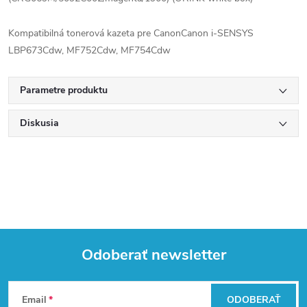
Kompatibilná tonerová kazeta pre CanonCanon i-SENSYS
LBP673Cdw, MF752Cdw, MF754Cdw
Parametre produktu
Diskusia
Odoberať newsletter
Z
Email
ODOBERAŤ