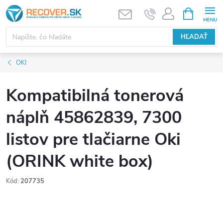
Prejsť
NÁKUPN
KOŠÍK
na
obsah
HĽADAŤ
OKI
Kompatibilná tonerová
náplň 45862839, 7300
listov pre tlačiarne Oki
(ORINK white box)
Kód:
207735