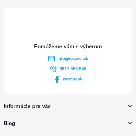
t
i
e
info
@
recover.sk
0911 555 556
recover.sk
Informácie pre vás
Blog