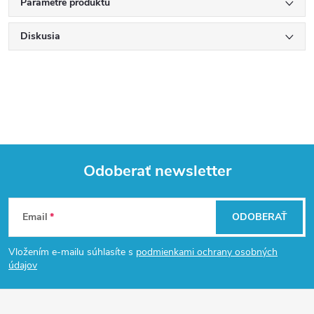
Parametre produktu
Diskusia
Odoberať newsletter
Z
Email
ODOBERAŤ
á
Vložením e-mailu súhlasíte s
podmienkami ochrany osobných
p
údajov
ä