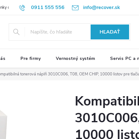
0911 555 556
info@recover.sk
nky ochrany osobných údajov
Formulár na odstúpenie od zmluvy
R
HĽADAŤ
nás
Pre firmy
Vernostný systém
Servis PC a
mpatibilná tonerová náplň 3010C006, T08, OEM CHIP, 10000 listov pre tlač
Kompatibi
3010C006,
10000 list