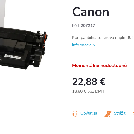
Canon
Kód:
207217
Kompatibilná tonerová náplň 30
informácie
Momentálne nedostupné
22,88 €
18,60 € bez DPH
Jednotková
cena:
Opýtať sa
Strážiť