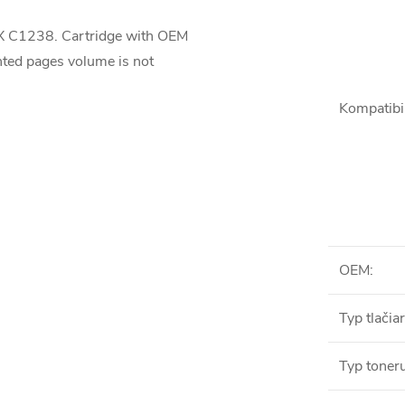
 X C1238. Cartridge with OEM
inted pages volume is not
Kompatibil
OEM
:
Typ tlačia
Typ toner