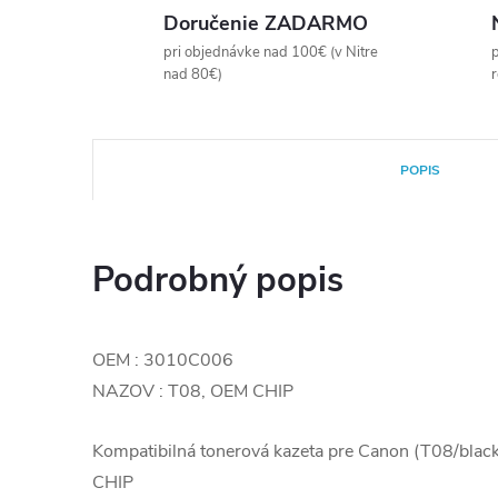
Doručenie ZADARMO
pri objednávke nad 100€ (v Nitre
p
nad 80€)
POPIS
Podrobný popis
OEM : 3010C006
NAZOV : T08, OEM CHIP
Kompatibilná tonerová kazeta pre Canon (T08/b
CHIP