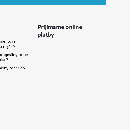
Prijímame online
platby
amentová
lacnejšie?
originálny toner
latí?
rávny toner do