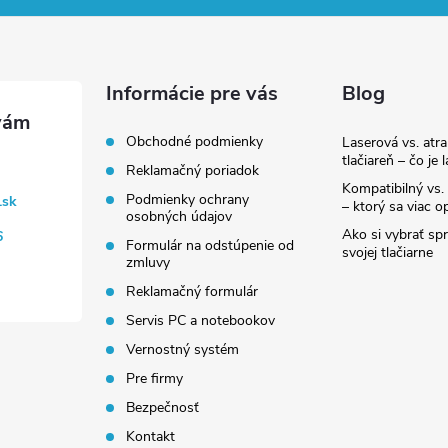
Informácie pre vás
Blog
Obchodné podmienky
Laserová vs. atr
tlačiareň – čo je 
Reklamačný poriadok
Kompatibilný vs. 
Podmienky ochrany
.sk
– ktorý sa viac op
osobných údajov
Ako si vybrať sp
6
Formulár na odstúpenie od
svojej tlačiarne
zmluvy
Reklamačný formulár
Servis PC a notebookov
Vernostný systém
Pre firmy
Bezpečnosť
Kontakt