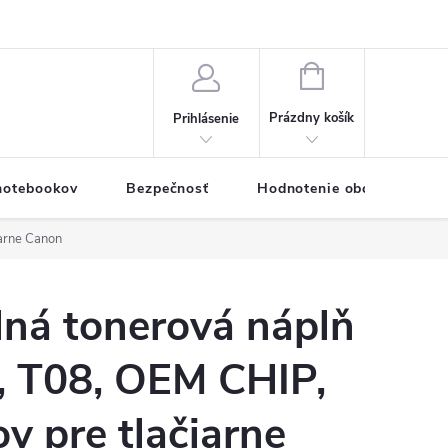
eklamačný formulár
Servis PC a notebookov
Vernostný systém
NÁKUPNÝ
KOŠÍK
Prázdny košík
Prihlásenie
 notebookov
Bezpečnosť
Hodnotenie obchodu
iarne Canon
lná tonerová náplň
 T08, OEM CHIP,
ov pre tlačiarne