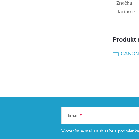
Značka
tlačiarne
:
Produkt n
CANON
Email
Vložením e-mailu súhlasíte s
podmienka