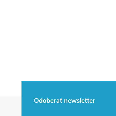
Z
Odoberať newsletter
á