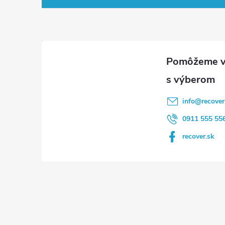
p
ä
t
i
info
@
recover
e
0911 555 55
recover.sk