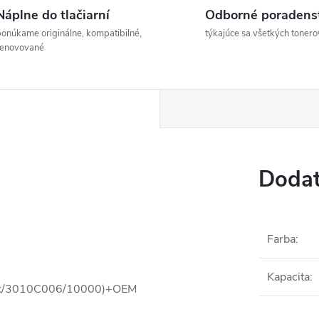
Náplne do tlačiarní
Odborné poradens
onúkame originálne, kompatibilné,
týkajúce sa všetkých tonero
renovované
Dodat
Farba
:
Kapacita
:
lack/3010C006/10000)+OEM