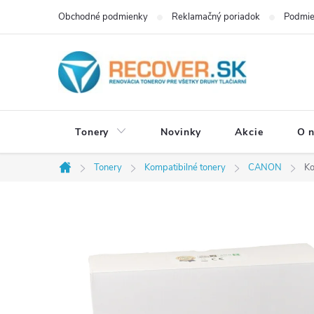
Prejsť
Obchodné podmienky
Reklamačný poriadok
Podmie
na
obsah
Tonery
Novinky
Akcie
O 
Tonery
Kompatibilné tonery
CANON
Ko
Domov