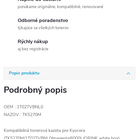
ponúkame originálne, kompatibilné, renovované
Odborné poradenstvo
týkajúce sa všetkých tonerov
Rýchly nákup
aj bez registrácie
Popis produktu
Podrobný popis
OEM : 1T02TVBNL0
NAZOV : TK5270M
Kompatibilná tonerová kazeta pre Kyocera
(TK5270M/1T02TVBNL0/magenta/6000) (ORINK white box)