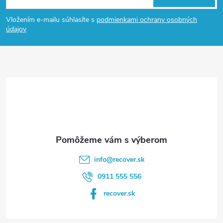
á
Vložením e-mailu súhlasíte s
podmienkami ochrany osobných
p
údajov
ä
t
i
e
info
@
recover.sk
0911 555 556
recover.sk