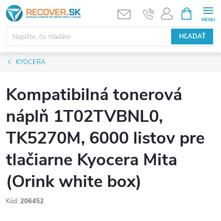
Prejsť
NÁKUPN
KOŠÍK
na
obsah
HĽADAŤ
KYOCERA
Kompatibilná tonerová
náplň 1T02TVBNL0,
TK5270M, 6000 listov pre
tlačiarne Kyocera Mita
(Orink white box)
Kód:
206452