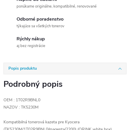
ponúkame originálne, kompatibilné, renovované
Odborné poradenstvo
týkajúce sa všetkých tonerov
Rýchly nákup
aj bez registrácie
Popis produktu
Podrobný popis
OEM : 1T02R9BNL0
NAZOV : TK5230M
Kompatibilná tonerová kazeta pre Kyocera
(TK5230M/1T02R9BNL0/magenta/2200) (ORINK white box)