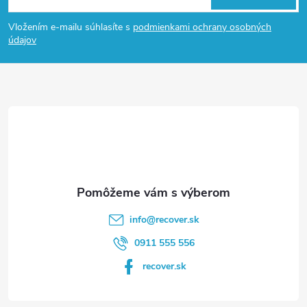
á
Vložením e-mailu súhlasíte s
podmienkami ochrany osobných
p
údajov
ä
t
i
e
info
@
recover.sk
0911 555 556
recover.sk