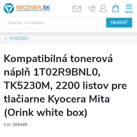
Prejsť
NÁKUPN
KOŠÍK
na
obsah
HĽADAŤ
KYOCERA
Kompatibilná tonerová
náplň 1T02R9BNL0,
TK5230M, 2200 listov pre
tlačiarne Kyocera Mita
(Orink white box)
Kód:
206448