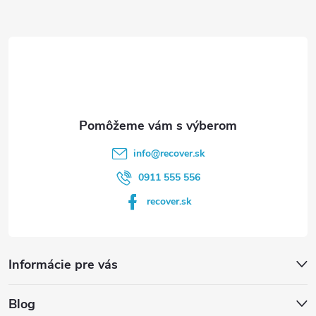
ä
t
i
e
info
@
recover.sk
0911 555 556
recover.sk
Informácie pre vás
Blog