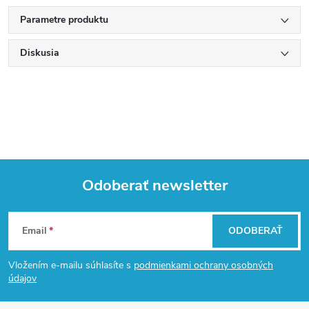
Parametre produktu
Diskusia
Odoberať newsletter
Z
Email
ODOBERAŤ
á
Vložením e-mailu súhlasíte s
podmienkami ochrany osobných
p
údajov