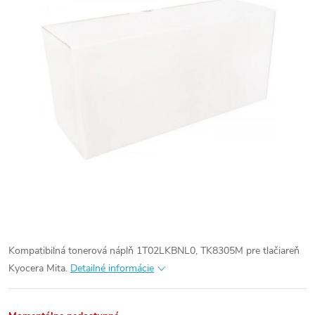
Kompatibilná tonerová náplň 1T02LKBNL0, TK8305M pre tlačiareň
Kyocera Mita.
Detailné informácie