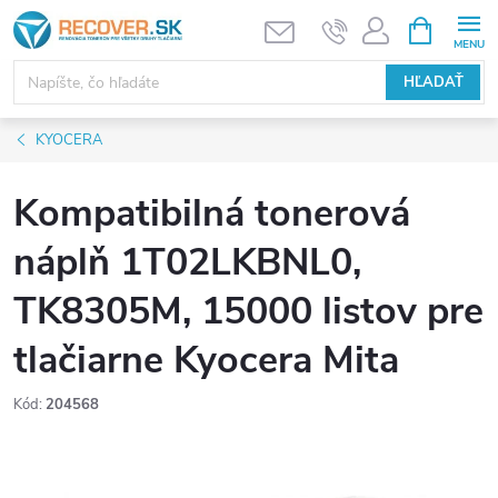
Prejsť
NÁKUPN
KOŠÍK
na
obsah
HĽADAŤ
KYOCERA
Kompatibilná tonerová
náplň 1T02LKBNL0,
TK8305M, 15000 listov pre
tlačiarne Kyocera Mita
Kód:
204568