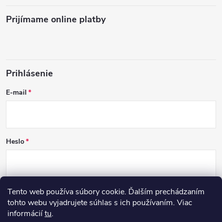
Prijímame online platby
Prihlásenie
E-mail
Heslo
Tento web používa súbory cookie. Ďalším prechádzaním
PRIHLÁSIŤ SA
tohto webu vyjadrujete súhlas s ich používaním. Viac
informácií
tu
.