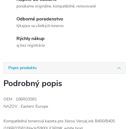
ponúkame originálne, kompatibilné, renovované
Odborné poradenstvo
týkajúce sa všetkých tonerov
Rýchly nákup
aj bez registrácie
Popis produktu
Podrobný popis
OEM : 106R03581
NAZOV : Eastern Europe
Kompatibilná tonerová kazeta pre Xerox VersaLink B400/B405
(106R03581/black/5900) (ORINK white box)