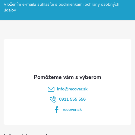
Vložením e-mailu súhlasíte s
podmienkami ochrany osobných
p
údajov
ä
t
i
e
info
@
recover.sk
0911 555 556
recover.sk