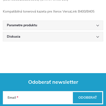
Kompatibilná tonerová kazeta pre Xerox VersaLink B400/B405
Parametre produktu
Diskusia
Odoberať newsletter
Z
Email
ODOBERAŤ
á