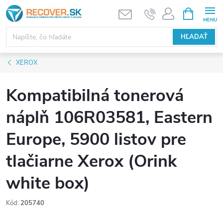
Prejsť
NÁKUPN
KOŠÍK
na
obsah
HĽADAŤ
XEROX
Kompatibilná tonerová
náplň 106R03581, Eastern
Europe, 5900 listov pre
tlačiarne Xerox (Orink
white box)
Kód:
205740