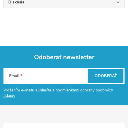
Diskusia
Odoberať newsletter
Z
Email
ODOBERAŤ
á
Vložením e-mailu súhlasíte s
podmienkami ochrany osobných
p
údajov
ä
t