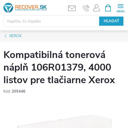
Prejsť
NÁKUPN
KOŠÍK
na
obsah
HĽADAŤ
XEROX
Kompatibilná tonerová
náplň 106R01379, 4000
listov pre tlačiarne Xerox
Kód:
205446