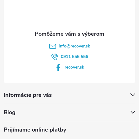
i
e
info
@
recover.sk
0911 555 556
recover.sk
Informácie pre vás
Blog
Prijímame online platby