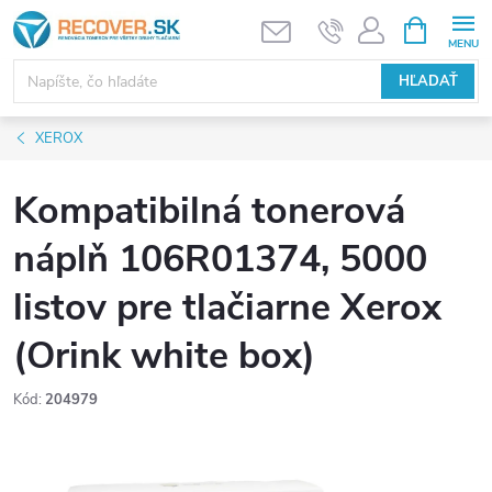
Prejsť
NÁKUPN
KOŠÍK
na
obsah
HĽADAŤ
XEROX
Kompatibilná tonerová
náplň 106R01374, 5000
listov pre tlačiarne Xerox
(Orink white box)
Kód:
204979