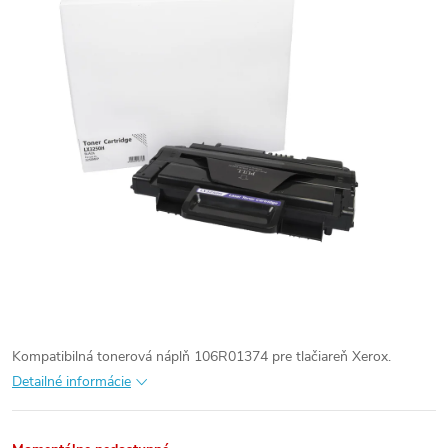
Kompatibilná tonerová náplň 106R01374 pre tlačiareň Xerox.
Detailné informácie