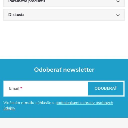
Parametre produktu
Diskusia
Odoberať newsletter
Z
Email
ODOBERAŤ
á
Vložením e-mailu súhlasíte s
podmienkami ochrany osobných
p
údajov
ä