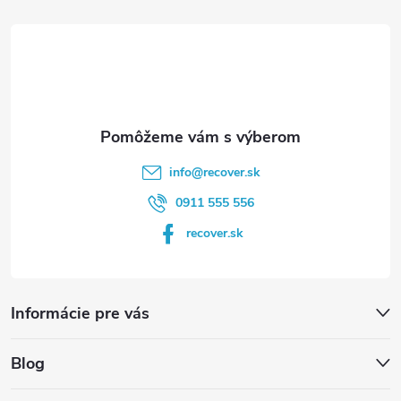
t
i
e
info
@
recover.sk
0911 555 556
recover.sk
Informácie pre vás
Blog