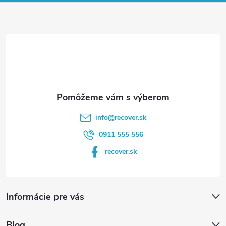
ä
t
i
e
info
@
recover.sk
0911 555 556
recover.sk
Informácie pre vás
Blog