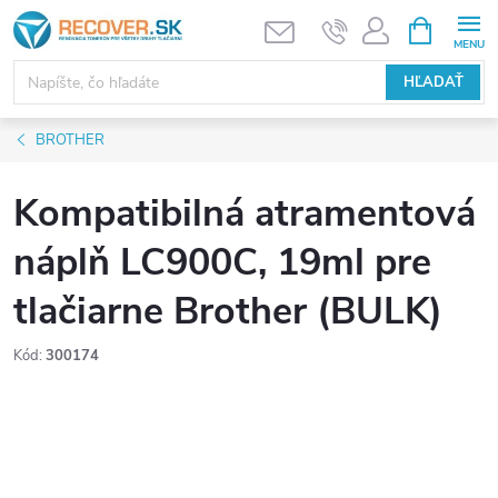
Prejsť
NÁKUPN
KOŠÍK
na
obsah
HĽADAŤ
BROTHER
Kompatibilná atramentová
náplň LC900C, 19ml pre
tlačiarne Brother (BULK)
Kód:
300174