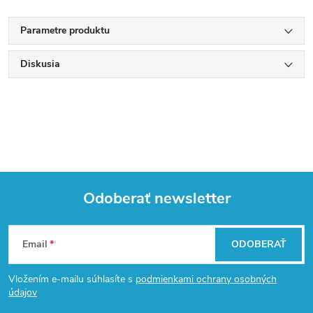
Parametre produktu
Diskusia
Odoberať newsletter
Z
Email
ODOBERAŤ
á
Vložením e-mailu súhlasíte s
podmienkami ochrany osobných
p
údajov