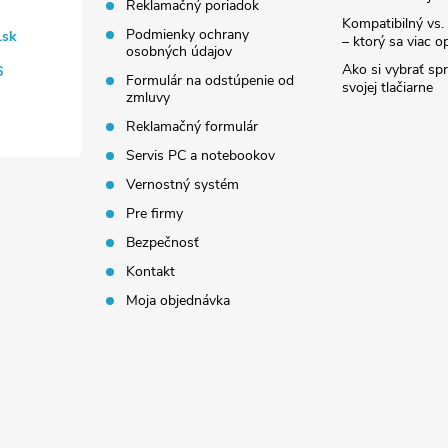
Reklamačný poriadok
Kompatibilný vs. 
Podmienky ochrany
.sk
– ktorý sa viac op
osobných údajov
Ako si vybrať sp
6
Formulár na odstúpenie od
svojej tlačiarne
zmluvy
Reklamačný formulár
Servis PC a notebookov
Vernostný systém
Pre firmy
Bezpečnosť
Kontakt
Moja objednávka