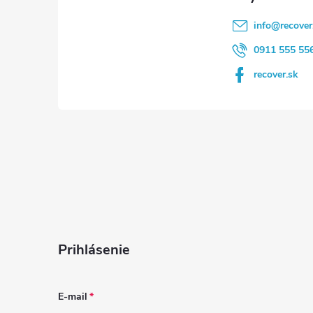
i
info
@
recover
e
0911 555 55
recover.sk
Prihlásenie
E-mail