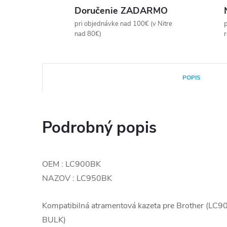
Doručenie ZADARMO
pri objednávke nad 100€ (v Nitre
p
nad 80€)
POPIS
Podrobný popis
OEM : LC900BK
NAZOV : LC950BK
Kompatibilná atramentová kazeta pre Brother (LC
BULK)