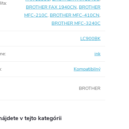
ita
:
BROTHER FAX 1940CN
,
BROTHER
MFC-210C
,
BROTHER MFC-410CN
,
BROTHER MFC-3240C
LC900BK
rne
:
ink
u
:
Kompatibilný
BROTHER
ájdete v tejto kategórii