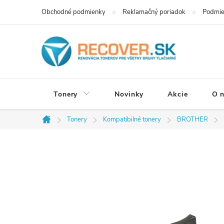
Prejsť
Obchodné podmienky
Reklamačný poriadok
Podmie
na
obsah
Tonery
Novinky
Akcie
O 
Tonery
Kompatibilné tonery
BROTHER
Domov