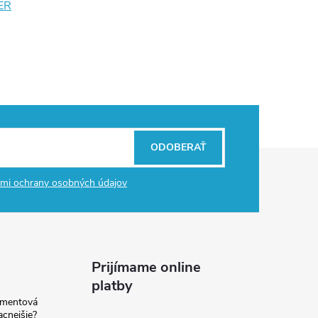
ER
ODOBERAŤ
mi ochrany osobných údajov
Prijímame online
platby
amentová
lacnejšie?