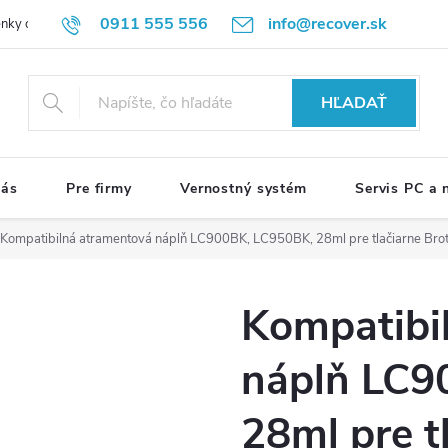
0911 555 556
info@recover.sk
nky ochrany osobných údajov
Formulár na odstúpenie od zmluvy
R
HĽADAŤ
nás
Pre firmy
Vernostný systém
Servis PC a
Kompatibilná atramentová náplň LC900BK, LC950BK, 28ml pre tlačiarne Bro
Kompatibi
náplň LC9
28ml pre t