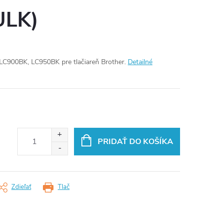
ULK)
LC900BK, LC950BK pre tlačiareň Brother.
Detailné
PRIDAŤ DO KOŠÍKA
Zdieľať
Tlač