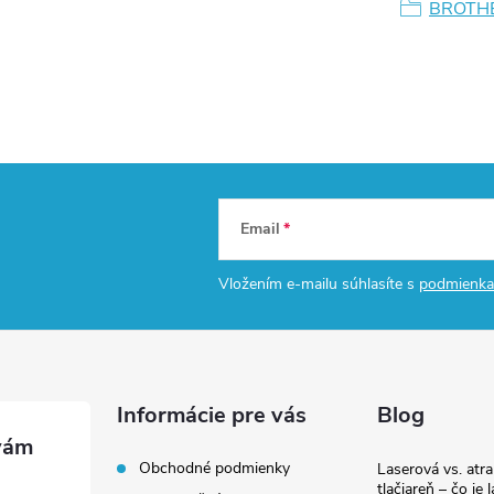
BROTH
Email
Vložením e-mailu súhlasíte s
podmienka
Informácie pre vás
Blog
Obchodné podmienky
Laserová vs. atr
tlačiareň – čo je 