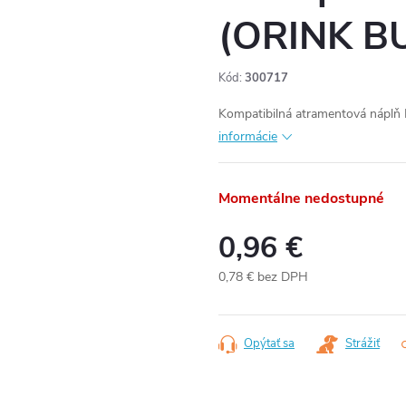
(ORINK B
Kód:
300717
Kompatibilná atramentová náplň 
informácie
Momentálne nedostupné
0,96 €
0,78 € bez DPH
Jednotková
cena:
Opýtať sa
Strážiť