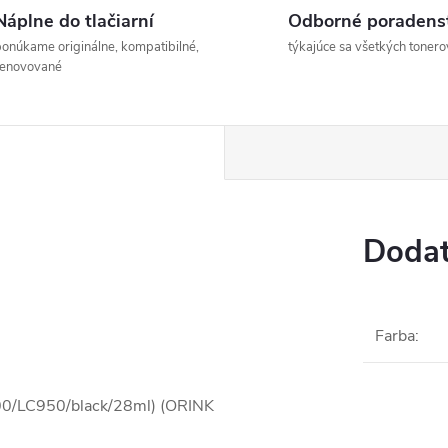
Náplne do tlačiarní
Odborné poradens
onúkame originálne, kompatibilné,
týkajúce sa všetkých tonero
renovované
Dodat
Farba
:
900/LC950/black/28ml) (ORINK