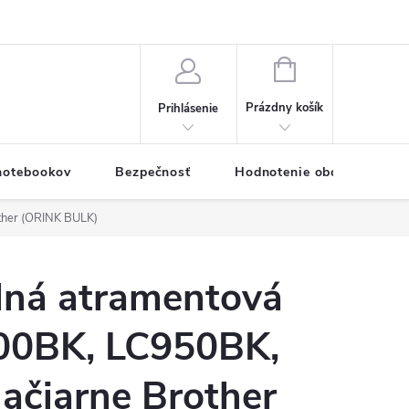
eklamačný formulár
Servis PC a notebookov
Vernostný systém
NÁKUPNÝ
KOŠÍK
Prázdny košík
Prihlásenie
 notebookov
Bezpečnosť
Hodnotenie obchodu
ther (ORINK BULK)
lná atramentová
00BK, LC950BK,
lačiarne Brother