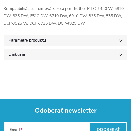
Kompatibilná atramentová kazeta pre Brother MFC-J 430 W, 5910
DW, 625 DW, 6510 DW, 6710 DW, 6910 DW, 825 DW, 835 DW,
DCP-J525 W, DCP-J725 DW, DCP-J925 DW
Parametre produktu
Diskusia
Odoberať newsletter
Z
Email
ODOBERAŤ