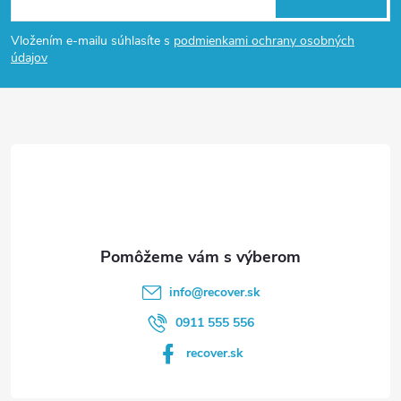
á
Vložením e-mailu súhlasíte s
podmienkami ochrany osobných
p
údajov
ä
t
i
e
info
@
recover.sk
0911 555 556
recover.sk