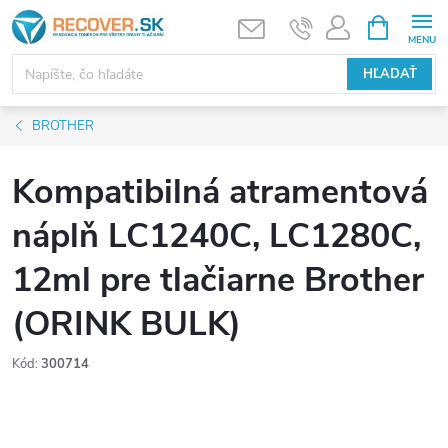
Prejsť
NÁKUPN
KOŠÍK
na
obsah
HĽADAŤ
BROTHER
Kompatibilná atramentová
náplň LC1240C, LC1280C,
12ml pre tlačiarne Brother
(ORINK BULK)
Kód:
300714