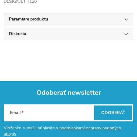
DESIGNJET T120
Parametre produktu
Diskusia
Odoberať newsletter
Z
Email
ODOBERAŤ
á
Vložením e-mailu súhlasíte s
podmienkami ochrany osobných
údajov