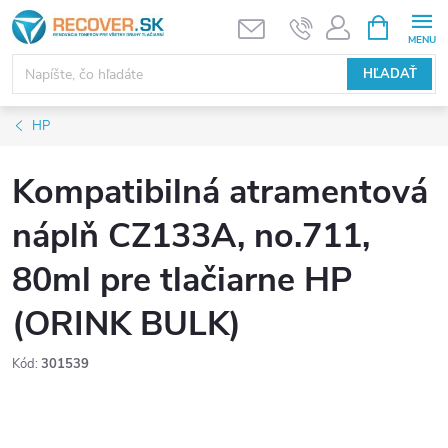
Prejsť
NÁKUPN
KOŠÍK
na
obsah
HĽADAŤ
HP
Kompatibilná atramentová
náplň CZ133A, no.711,
80ml pre tlačiarne HP
(ORINK BULK)
Kód:
301539