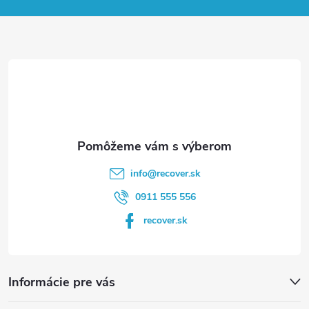
p
ä
t
i
e
info
@
recover.sk
0911 555 556
recover.sk
Informácie pre vás