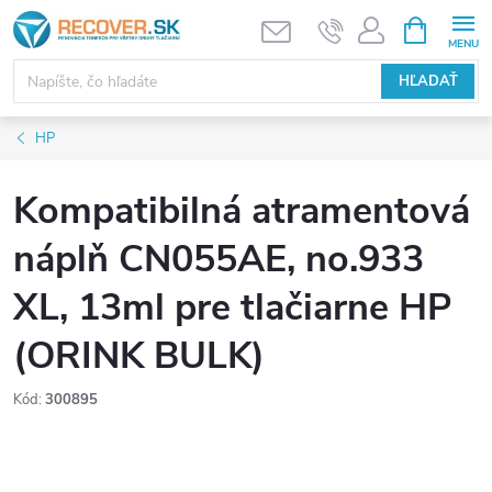
Prejsť
NÁKUPN
KOŠÍK
na
obsah
HĽADAŤ
HP
Kompatibilná atramentová
náplň CN055AE, no.933
XL, 13ml pre tlačiarne HP
(ORINK BULK)
Kód:
300895