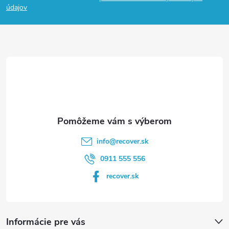
p
údajov
ä
t
i
e
info
@
recover.sk
0911 555 556
recover.sk
Informácie pre vás