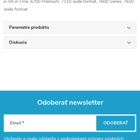
e-All-in-One, 6700 Premium, 7110 wide format, 7600 Series, 7610
wide format
Parametre produktu
Diskusia
Odoberať newsletter
Z
Email
ODOBERAŤ
á
Vložením e-mailu súhlasíte s
podmienkami ochrany osobných