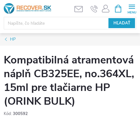
Prejsť
NÁKUPN
KOŠÍK
na
obsah
HĽADAŤ
HP
Kompatibilná atramentová
náplň CB325EE, no.364XL,
15ml pre tlačiarne HP
(ORINK BULK)
Kód:
300592