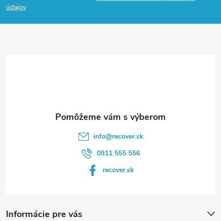
p
údajov
ä
t
i
e
info
@
recover.sk
0911 555 556
recover.sk
Informácie pre vás