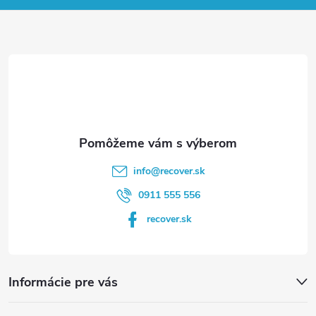
ä
t
i
e
info
@
recover.sk
0911 555 556
recover.sk
Informácie pre vás