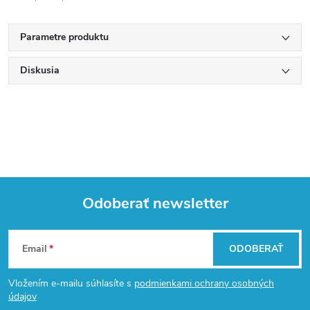
Parametre produktu
Diskusia
Odoberať newsletter
Z
Email
ODOBERAŤ
á
Vložením e-mailu súhlasíte s
podmienkami ochrany osobných
p
údajov