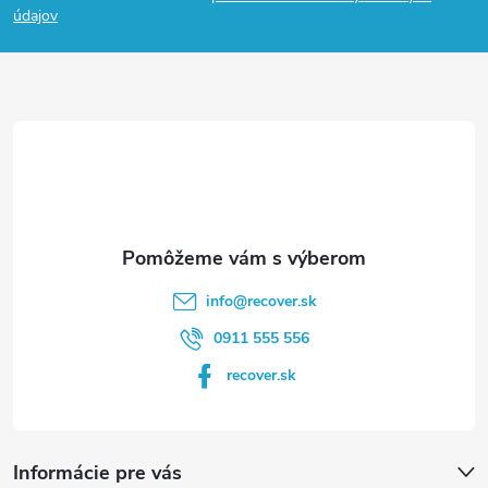
p
údajov
ä
t
i
e
info
@
recover.sk
0911 555 556
recover.sk
Informácie pre vás