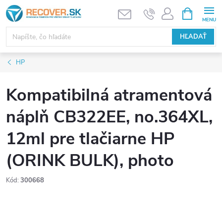
Prejsť
NÁKUPN
KOŠÍK
na
obsah
HĽADAŤ
HP
Kompatibilná atramentová
náplň CB322EE, no.364XL,
12ml pre tlačiarne HP
(ORINK BULK), photo
Kód:
300668