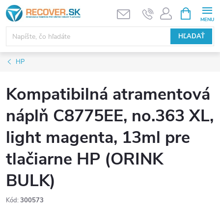
Prejsť
NÁKUPN
KOŠÍK
na
obsah
HĽADAŤ
HP
Kompatibilná atramentová
náplň C8775EE, no.363 XL,
light magenta, 13ml pre
tlačiarne HP (ORINK
BULK)
Kód:
300573