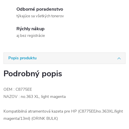
Odborné poradenstvo
týkajúce sa všetkých tonerov
Rýchly nákup
aj bez registrácie
Popis produktu
Podrobný popis
OEM : C8775EE
NAZOV : no.363 XL, light magenta
Kompatibilná atramentová kazeta pre HP (C8775EE/no.363XL/light
magenta/13ml) (ORINK BULK)