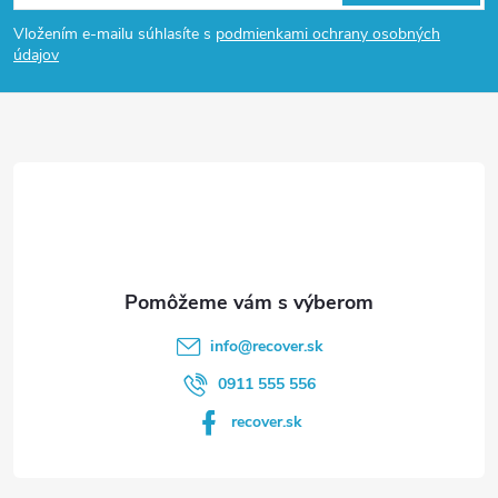
á
Vložením e-mailu súhlasíte s
podmienkami ochrany osobných
p
údajov
ä
t
i
e
info
@
recover.sk
0911 555 556
recover.sk