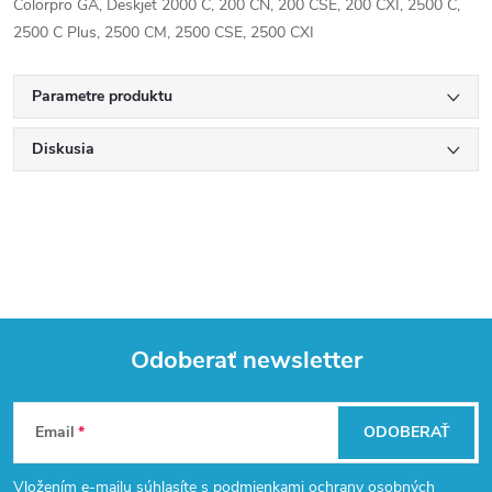
Colorpro GA, Deskjet 2000 C, 200 CN, 200 CSE, 200 CXI, 2500 C,
2500 C Plus, 2500 CM, 2500 CSE, 2500 CXI
Parametre produktu
Diskusia
Odoberať newsletter
Z
Email
ODOBERAŤ
á
Vložením e-mailu súhlasíte s
podmienkami ochrany osobných