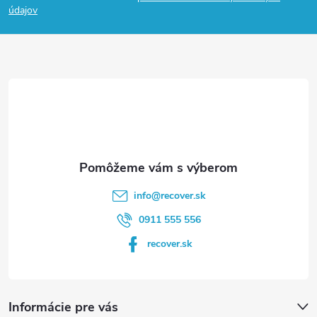
p
údajov
ä
t
i
e
info
@
recover.sk
0911 555 556
recover.sk
Informácie pre vás