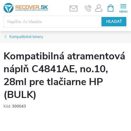
Prejsť
NÁKUPN
KOŠÍK
na
obsah
HĽADAŤ
Kompatibilné tonery
Kompatibilná atramentová
náplň C4841AE, no.10,
28ml pre tlačiarne HP
(BULK)
Kód:
300043