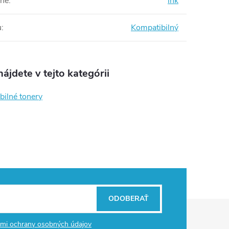
rne
:
ink
u
:
Kompatibilný
ájdete v tejto kategórii
bilné tonery
ODOBERAŤ
mi ochrany osobných údajov