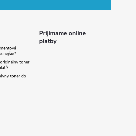
Prijímame online
platby
amentová
lacnejšie?
originálny toner
latí?
rávny toner do