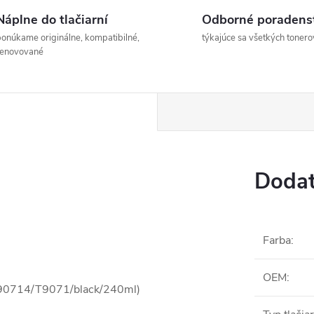
Náplne do tlačiarní
Odborné poradens
onúkame originálne, kompatibilné,
týkajúce sa všetkých tonero
renovované
Dodat
Farba
:
OEM
:
3T90714/T9071/black/240ml)