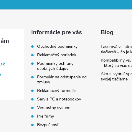
Informácie pre vás
Blog
Obchodné podmienky
Laserová vs. atr
tlačiareň – čo je 
Reklamačný poriadok
Kompatibilný vs. 
Podmienky ochrany
.sk
– ktorý sa viac op
osobných údajov
Ako si vybrať sp
6
Formulár na odstúpenie od
svojej tlačiarne
zmluvy
Reklamačný formulár
Servis PC a notebookov
Vernostný systém
Pre firmy
Bezpečnosť