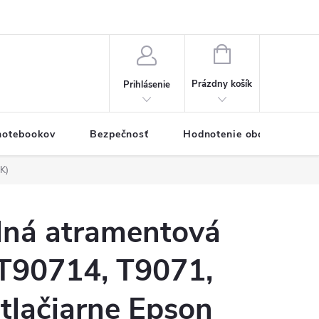
eklamačný formulár
Servis PC a notebookov
Vernostný systém
NÁKUPNÝ
KOŠÍK
Prázdny košík
Prihlásenie
 notebookov
Bezpečnosť
Hodnotenie obchodu
K)
lná atramentová
T90714, T9071,
tlačiarne Epson