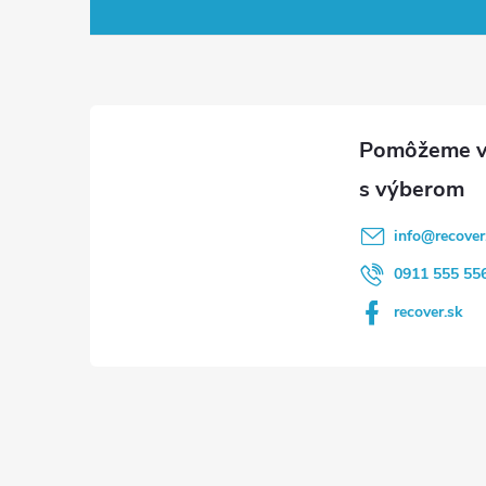
á
p
ä
t
i
info
@
recover
e
0911 555 55
recover.sk