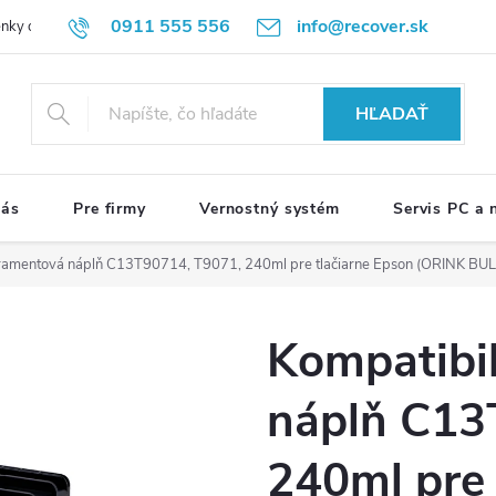
0911 555 556
info@recover.sk
nky ochrany osobných údajov
Formulár na odstúpenie od zmluvy
R
HĽADAŤ
nás
Pre firmy
Vernostný systém
Servis PC a
tramentová náplň C13T90714, T9071, 240ml pre tlačiarne Epson (ORINK BUL
Kompatibi
náplň C13
240ml pre 