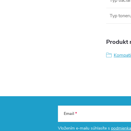
Typ tlačia
Typ toner
Produkt n
Kompati
Email
Vložením e-mailu súhlasíte s
podmienka