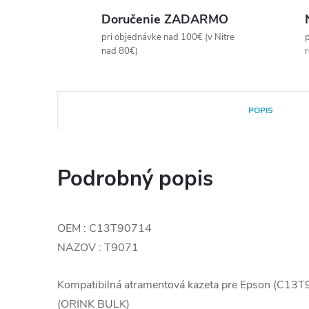
Doručenie ZADARMO
pri objednávke nad 100€ (v Nitre
p
nad 80€)
POPIS
Podrobný popis
OEM : C13T90714
NAZOV : T9071
Kompatibilná atramentová kazeta pre Epson (C1
(ORINK BULK)