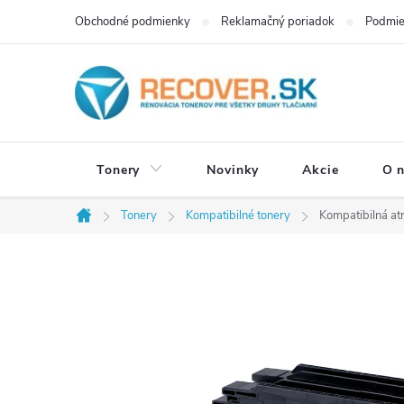
Prejsť
Obchodné podmienky
Reklamačný poriadok
Podmie
na
obsah
Tonery
Novinky
Akcie
O 
Tonery
Kompatibilné tonery
Kompatibilná a
Domov