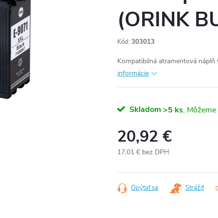
(ORINK B
Kód:
303013
Kompatibilná atramentová náplň
informácie
Skladom
>5 ks
20,92 €
17,01 € bez DPH
Jednotková
cena:
Opýtať sa
Strážiť