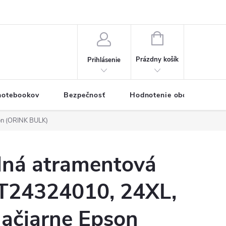
eklamačný formulár
Servis PC a notebookov
Vernostný systém
NÁKUPNÝ
KOŠÍK
Prázdny košík
Prihlásenie
 notebookov
Bezpečnosť
Hodnotenie obchodu
on (ORINK BULK)
lná atramentová
T24324010, 24XL,
lačiarne Epson