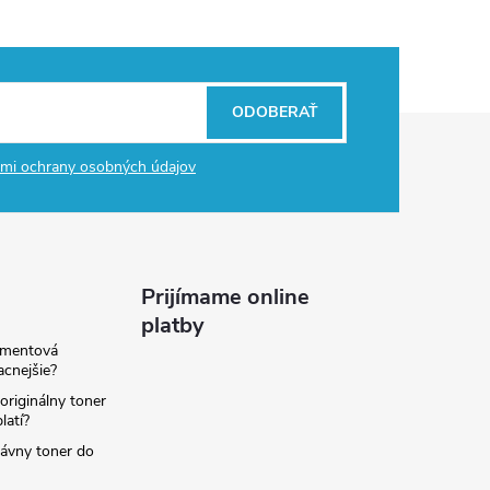
ODOBERAŤ
mi ochrany osobných údajov
Prijímame online
platby
amentová
lacnejšie?
originálny toner
latí?
rávny toner do