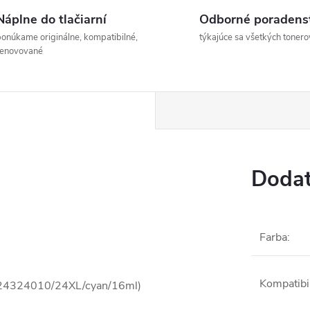
Náplne do tlačiarní
Odborné poradens
onúkame originálne, kompatibilné,
týkajúce sa všetkých tonero
renovované
Dodat
Farba
:
Kompatibil
3T24324010/24XL/cyan/16ml)