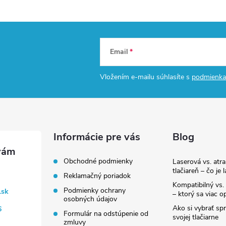
Email
Vložením e-mailu súhlasíte s
podmienka
Informácie pre vás
Blog
Obchodné podmienky
Laserová vs. atr
tlačiareň – čo je 
Reklamačný poriadok
Kompatibilný vs. 
Podmienky ochrany
.sk
– ktorý sa viac op
osobných údajov
Ako si vybrať sp
6
Formulár na odstúpenie od
svojej tlačiarne
zmluvy