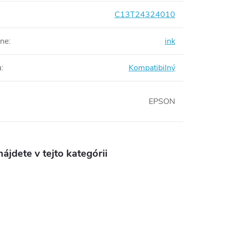
C13T24324010
rne
:
ink
u
:
Kompatibilný
EPSON
ájdete v tejto kategórii