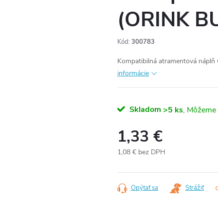
(ORINK B
Kód:
300783
Kompatibilná atramentová náplň
informácie
Skladom
>5 ks
1,33 €
1,08 € bez DPH
Jednotková
cena:
Opýtať sa
Strážiť