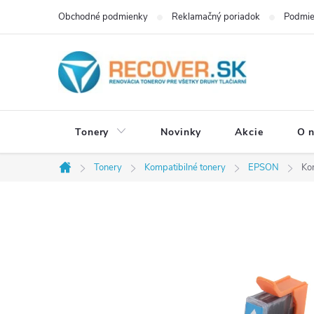
Prejsť
Obchodné podmienky
Reklamačný poriadok
Podmie
na
obsah
Tonery
Novinky
Akcie
O 
Tonery
Kompatibilné tonery
EPSON
Ko
Domov