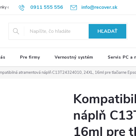
0911 555 556
info@recover.sk
nky ochrany osobných údajov
Formulár na odstúpenie od zmluvy
R
HĽADAŤ
nás
Pre firmy
Vernostný systém
Servis PC a
mpatibilná atramentová náplň C13T24324010, 24XL, 16ml pre tlačiarne Eps
Kompatibi
náplň C13
16ml pre t