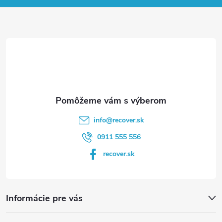
ä
t
i
e
info
@
recover.sk
0911 555 556
recover.sk
Informácie pre vás