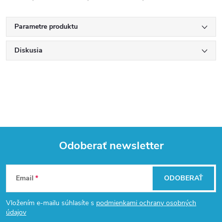
Parametre produktu
Diskusia
Odoberať newsletter
Z
Email
ODOBERAŤ
á
Vložením e-mailu súhlasíte s
podmienkami ochrany osobných
p
údajov