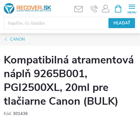
Prejsť
NÁKUPN
KOŠÍK
na
obsah
HĽADAŤ
CANON
Kompatibilná atramentová
náplň 9265B001,
PGI2500XL, 20ml pre
tlačiarne Canon (BULK)
Kód:
301436