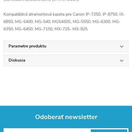
Kompatibilná atramentová kazeta pre Canon iP-7250, iP-8750, IX-
6850, MG-5400, MG-540, MG5450S, MG-5550, MG-6300, MG-
6350, MG-6450, MG-7150, MX-725- MX-925
Parametre produktu
Diskusia
Odoberať newsletter
Z