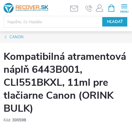
Prejsť
NÁKUPN
KOŠÍK
na
obsah
HĽADAŤ
CANON
Kompatibilná atramentová
náplň 6443B001,
CLI551BKXL, 11ml pre
tlačiarne Canon (ORINK
BULK)
Kód:
300598