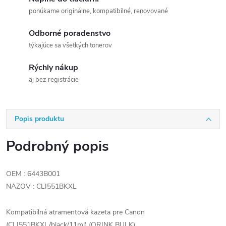
ponúkame originálne, kompatibilné, renovované
Odborné poradenstvo
týkajúce sa všetkých tonerov
Rýchly nákup
aj bez registrácie
Popis produktu
Podrobný popis
OEM : 6443B001
NAZOV : CLI551BKXL
Kompatibilná atramentová kazeta pre Canon
(CLI551BKXL/black/11ml) (ORINK BULK)