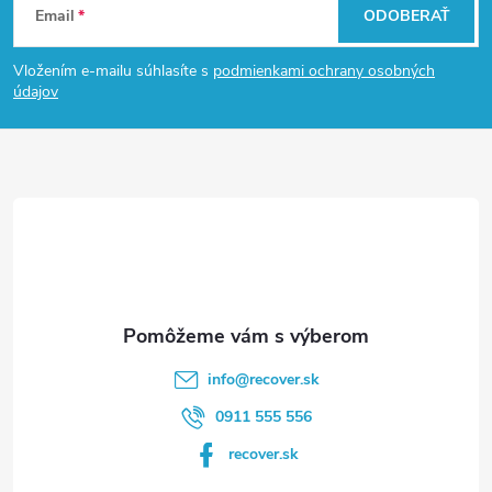
Email
ODOBERAŤ
á
Vložením e-mailu súhlasíte s
podmienkami ochrany osobných
p
údajov
ä
t
i
e
info
@
recover.sk
0911 555 556
recover.sk