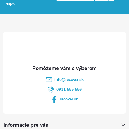
p
údajov
ä
t
i
e
info
@
recover.sk
0911 555 556
recover.sk
Informácie pre vás