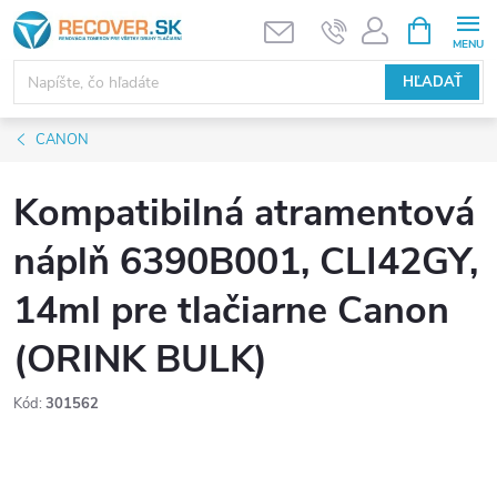
Prejsť
NÁKUPN
KOŠÍK
na
obsah
HĽADAŤ
CANON
Kompatibilná atramentová
náplň 6390B001, CLI42GY,
14ml pre tlačiarne Canon
(ORINK BULK)
Kód:
301562