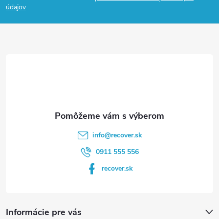
p
údajov
ä
t
i
e
info
@
recover.sk
0911 555 556
recover.sk
Informácie pre vás