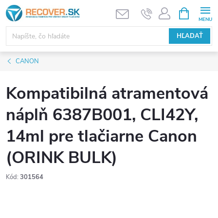
Prejsť
NÁKUPN
KOŠÍK
na
obsah
HĽADAŤ
CANON
Kompatibilná atramentová
náplň 6387B001, CLI42Y,
14ml pre tlačiarne Canon
(ORINK BULK)
Kód:
301564