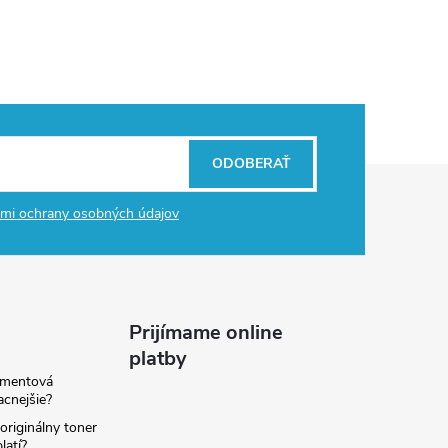
ODOBERAŤ
mi ochrany osobných údajov
Prijímame online
platby
amentová
lacnejšie?
originálny toner
latí?