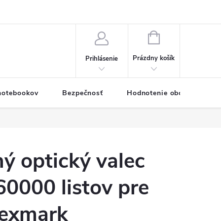
eklamačný formulár
Servis PC a notebookov
Vernostný systém
NÁKUPNÝ
KOŠÍK
Prázdny košík
Prihlásenie
 notebookov
Bezpečnosť
Hodnotenie obchodu
ý optický valec
0000 listov pre
Lexmark