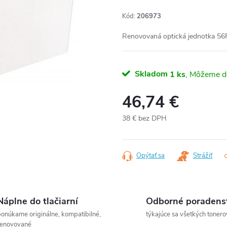
Kód:
206973
Renovovaná optická jednotka 56F
Skladom
1 ks
46,74 €
38 € bez DPH
Jednotková
cena:
Opýtať sa
Strážiť
Náplne do tlačiarní
Odborné poradens
onúkame originálne, kompatibilné,
týkajúce sa všetkých tonero
renovované