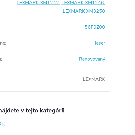
LEXMARK XM1242
,
LEXMARK XM1246
,
LEXMARK XM3250
56F0Z00
rne
:
laser
u
:
Renovovaný
LEXMARK
ájdete v tejto kategórii
RK