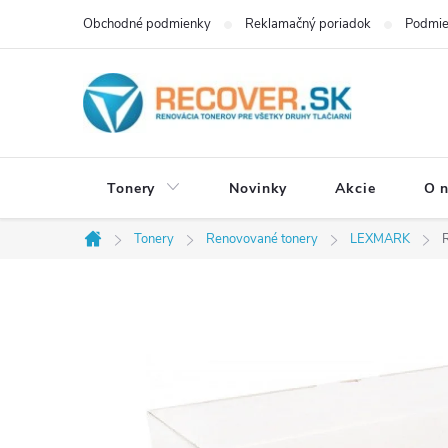
Prejsť
Obchodné podmienky
Reklamačný poriadok
Podmie
na
obsah
Tonery
Novinky
Akcie
O 
Tonery
Renovované tonery
LEXMARK
Domov