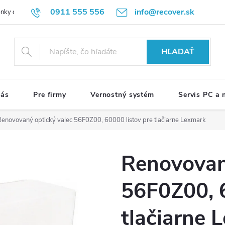
0911 555 556
info@recover.sk
nky ochrany osobných údajov
Formulár na odstúpenie od zmluvy
R
HĽADAŤ
nás
Pre firmy
Vernostný systém
Servis PC a
Renovovaný optický valec 56F0Z00, 60000 listov pre tlačiarne Lexmark
Renovovan
56F0Z00, 6
tlačiarne 