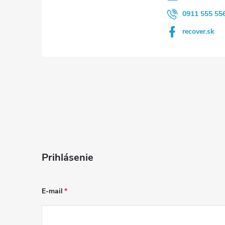
e
0911 555 55
recover.sk
Prihlásenie
E-mail