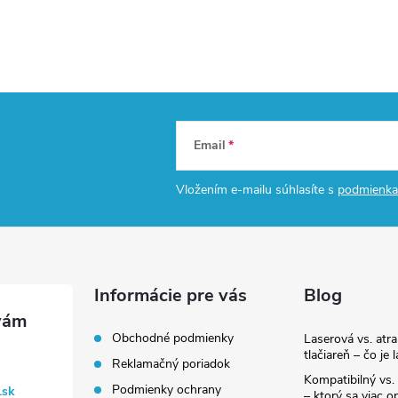
Email
Vložením e-mailu súhlasíte s
podmienka
Informácie pre vás
Blog
Obchodné podmienky
Laserová vs. atr
tlačiareň – čo je 
Reklamačný poriadok
Kompatibilný vs. 
Podmienky ochrany
.sk
– ktorý sa viac op