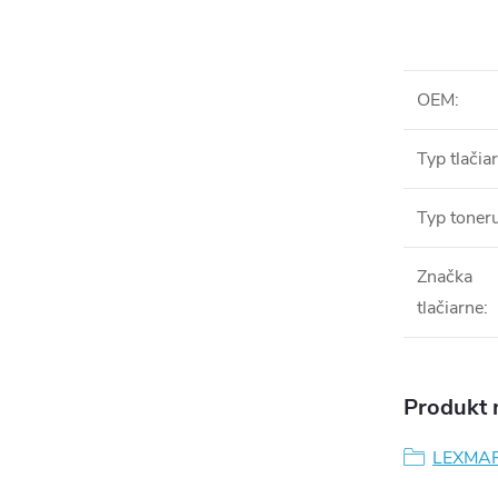
OEM
:
Typ tlačia
Typ toner
Značka
tlačiarne
:
Produkt n
LEXMA