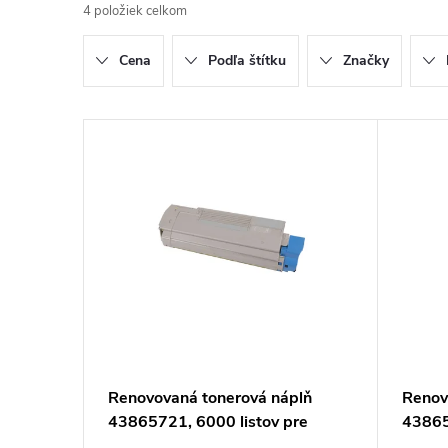
4
položiek celkom
d
Cena
Podľa štítku
Značky
e
n
V
i
ý
e
p
p
i
r
s
o
p
Renovovaná tonerová náplň
Renov
d
43865721, 6000 listov pre
43865
r
tlačiarne Oki
tlačia