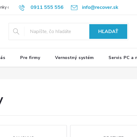
0911 555 556
info@recover.sk
nky ochrany osobných údajov
Formulár na odstúpenie od zmluvy
R
HĽADAŤ
nás
Pre firmy
Vernostný systém
Servis PC a
y