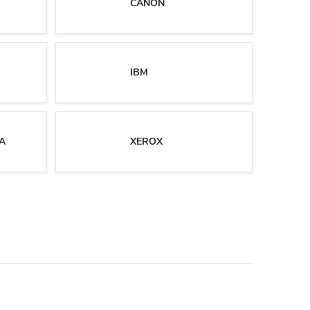
CANON
IBM
A
XEROX