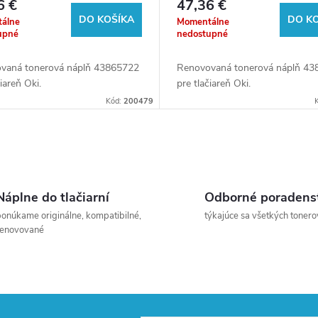
6 €
47,36 €
DO KOŠÍKA
DO K
álne
Momentálne
upné
nedostupné
vaná tonerová náplň 43865722
Renovovaná tonerová náplň 43
čiareň Oki.
pre tlačiareň Oki.
Kód:
200479
Náplne do tlačiarní
Odborné poradens
onúkame originálne, kompatibilné,
týkajúce sa všetkých tonero
renovované