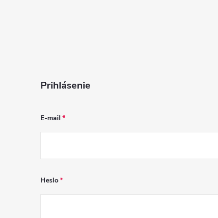
i
s
u
Prihlásenie
E-mail
Heslo