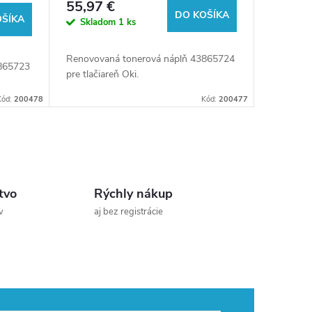
55,97 €
DO KOŠÍKA
OŠÍKA
Skladom
1 ks
Renovovaná tonerová náplň 43865724
865723
pre tlačiareň Oki.
Kód:
200478
Kód:
200477
tvo
Rýchly nákup
v
aj bez registrácie