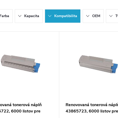
Farba
Kapacita
Kompatibilita
OEM
T
ovaná tonerová náplň
Renovovaná tonerová nápl
722, 6000 listov pre
43865723, 6000 listov pr
rne Oki
tlačiarne Oki