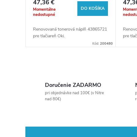
47,36 €
47,3
u
DO KOŠÍKA
o
Momentálne
Moment
nedostupné
nedost
k
d
Renovovaná tonerová náplň 43865721
Renovo
pre tlačiareň Oki.
pre tla
t
u
Kód:
200480
o
k
O
v
t
v
Doručenie ZADARMO
o
l
pri objednávke nad 100€ (v Nitre
p
nad 80€)
v
á
d
a