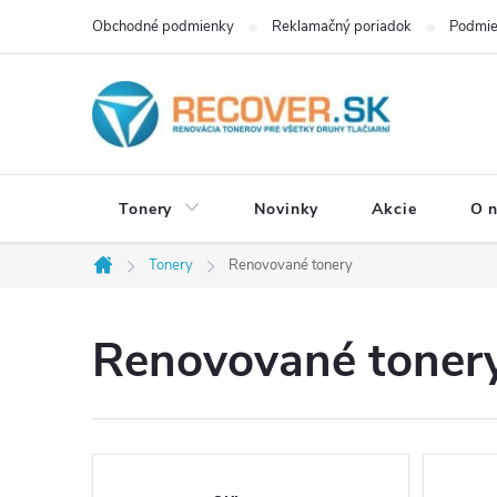
Prejsť
Obchodné podmienky
Reklamačný poriadok
Podmie
na
obsah
Tonery
Novinky
Akcie
O 
Tonery
Renovované tonery
Domov
Renovované toner