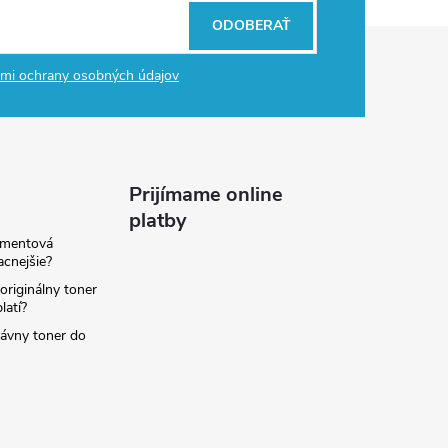
ODOBERAŤ
mi ochrany osobných údajov
Prijímame online
platby
amentová
lacnejšie?
originálny toner
latí?
rávny toner do