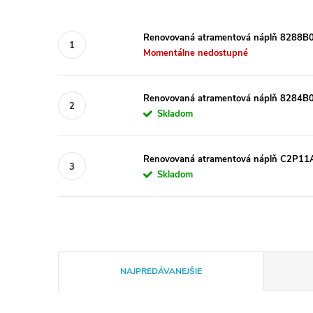
Renovovaná atramentová náplň 8288B00
Momentálne nedostupné
Renovovaná atramentová náplň 8284B00
Skladom
Renovovaná atramentová náplň C2P11AE
Skladom
R
NAJPREDÁVANEJŠIE
a