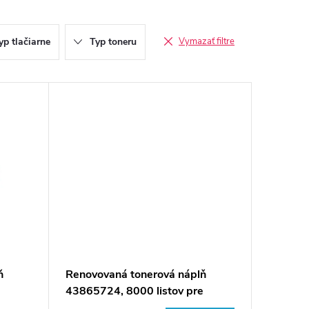
yp tlačiarne
Typ toneru
Vymazať filtre
ň
Renovovaná tonerová náplň
e
43865724, 8000 listov pre
tlačiarne Oki