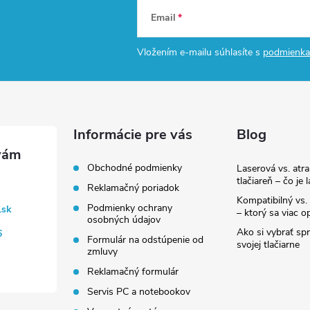
Email
Vložením e-mailu súhlasíte s
podmienka
Informácie pre vás
Blog
Obchodné podmienky
Laserová vs. atr
tlačiareň – čo je 
Reklamačný poriadok
Kompatibilný vs. 
Podmienky ochrany
.sk
– ktorý sa viac op
osobných údajov
Ako si vybrať sp
6
Formulár na odstúpenie od
svojej tlačiarne
zmluvy
Reklamačný formulár
Servis PC a notebookov