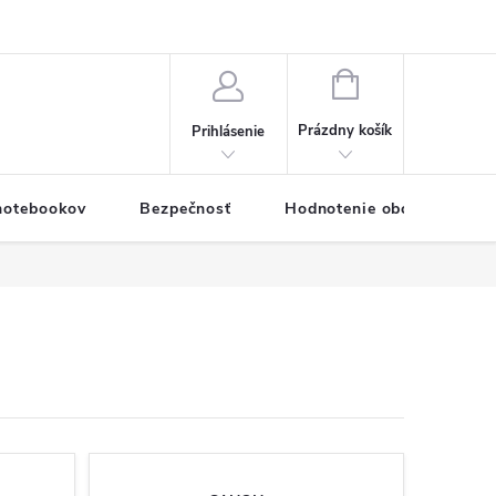
eklamačný formulár
Servis PC a notebookov
Vernostný systém
NÁKUPNÝ
KOŠÍK
Prázdny košík
Prihlásenie
 notebookov
Bezpečnosť
Hodnotenie obchodu