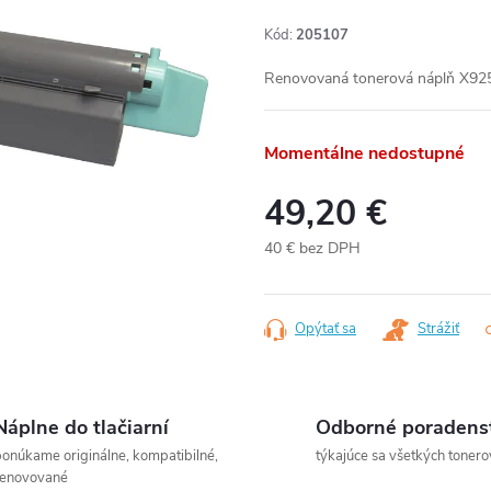
Kód:
205107
Renovovaná tonerová náplň X925
Momentálne nedostupné
49,20 €
40 € bez DPH
Jednotková
cena:
Opýtať sa
Strážiť
Náplne do tlačiarní
Odborné poradens
onúkame originálne, kompatibilné,
týkajúce sa všetkých tonero
renovované