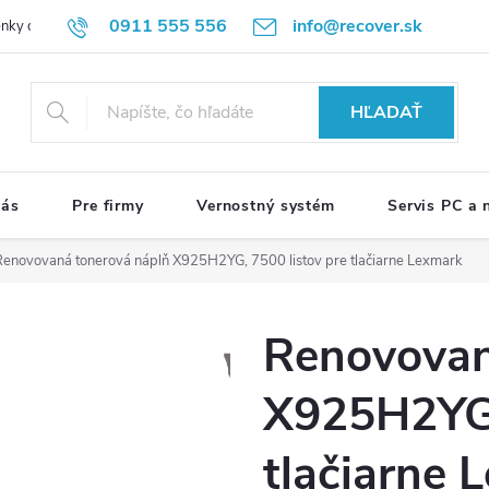
0911 555 556
info@recover.sk
nky ochrany osobných údajov
Formulár na odstúpenie od zmluvy
R
HĽADAŤ
nás
Pre firmy
Vernostný systém
Servis PC a
Renovovaná tonerová náplň X925H2YG, 7500 listov pre tlačiarne Lexmark
Renovovan
X925H2YG,
tlačiarne 