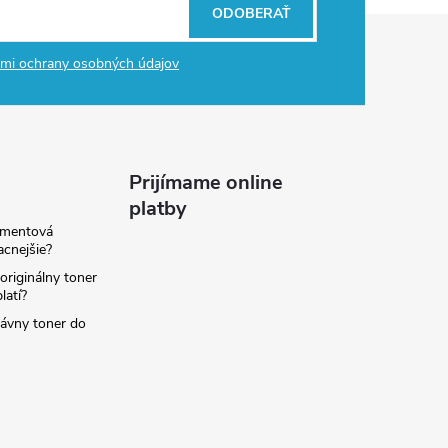
ODOBERAŤ
mi ochrany osobných údajov
Prijímame online
platby
amentová
lacnejšie?
originálny toner
latí?
rávny toner do