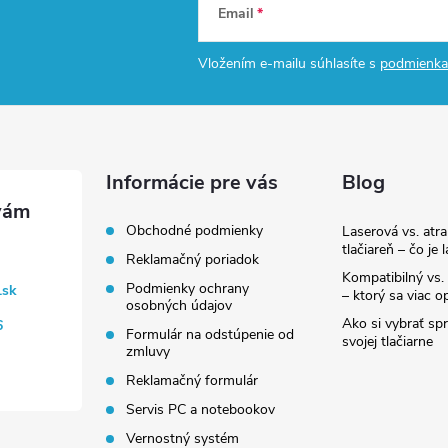
Email
Vložením e-mailu súhlasíte s
podmienka
Informácie pre vás
Blog
Obchodné podmienky
Laserová vs. atr
tlačiareň – čo je 
Reklamačný poriadok
Kompatibilný vs. 
Podmienky ochrany
.sk
– ktorý sa viac op
osobných údajov
Ako si vybrať sp
6
Formulár na odstúpenie od
svojej tlačiarne
zmluvy
Reklamačný formulár
Servis PC a notebookov
Vernostný systém