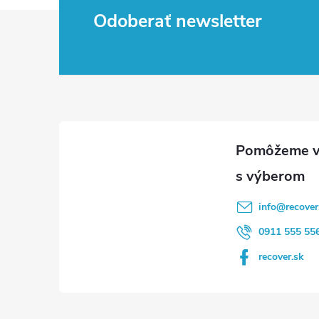
Z
Odoberať newsletter
á
p
ä
t
i
info
@
recover
e
0911 555 55
recover.sk