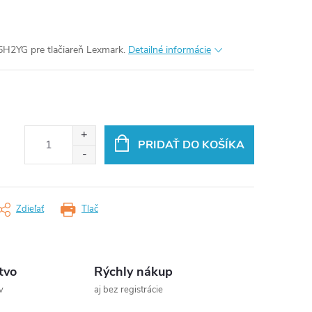
H2YG pre tlačiareň Lexmark.
Detailné informácie
PRIDAŤ DO KOŠÍKA
Zdieľať
Tlač
tvo
Rýchly nákup
v
aj bez registrácie