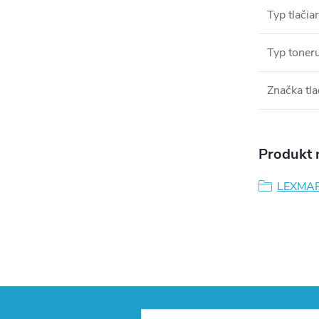
Typ tlačia
Typ toner
Značka tla
Produkt n
LEXMA