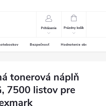
eklamačný formulár
Servis PC a notebookov
Vernostný systém
NÁKUPNÝ
KOŠÍK
Prázdny košík
Prihlásenie
 notebookov
Bezpečnosť
Hodnotenie obchodu
á tonerová náplň
 7500 listov pre
Lexmark