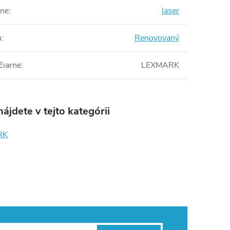
rne
:
laser
u
:
Renovovaný
čiarne
:
LEXMARK
ájdete v tejto kategórii
RK