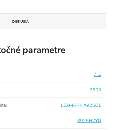
DISKUSIA
očné parametre
Žltá
7500
ita
:
LEXMARK X925DE
X925H2YG