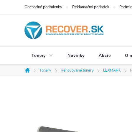
Prejsť
Obchodné podmienky
Reklamačný poriadok
Podmie
na
obsah
Tonery
Novinky
Akcie
O 
Tonery
Renovované tonery
LEXMARK
Domov