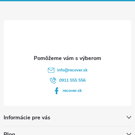
ä
t
i
e
info
@
recover.sk
0911 555 556
recover.sk
Informácie pre vás
Blog