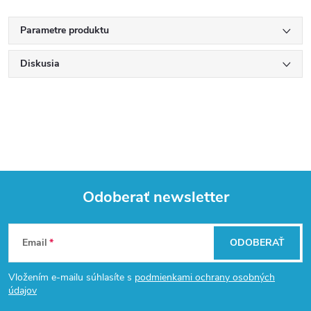
Parametre produktu
Diskusia
Odoberať newsletter
Z
Email
ODOBERAŤ
á
Vložením e-mailu súhlasíte s
podmienkami ochrany osobných
p
údajov