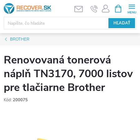
Prejsť
NÁKUPN
KOŠÍK
na
obsah
HĽADAŤ
BROTHER
Renovovaná tonerová
náplň TN3170, 7000 listov
pre tlačiarne Brother
Kód:
200075