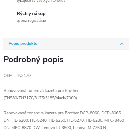
týkajúce sa všetkých tonerov
Rýchly nákup
aj bez registrácie
Popis produktu
Podrobný popis
OEM : TN3170
Renovovaná tonerová kazeta pre Brother
(TN580/TN3170/3175/3185/black/7000)
Renovovaná tonerová kazeta pre Brother DCP-8060, DCP-8065
DN, HL-5200, HL-5240, HL-5250, HL-5270, HL-5280, MFC-8460
DN, MFC-8870 DW, Lenovo LJ 3500, Lenovo M 7750 N