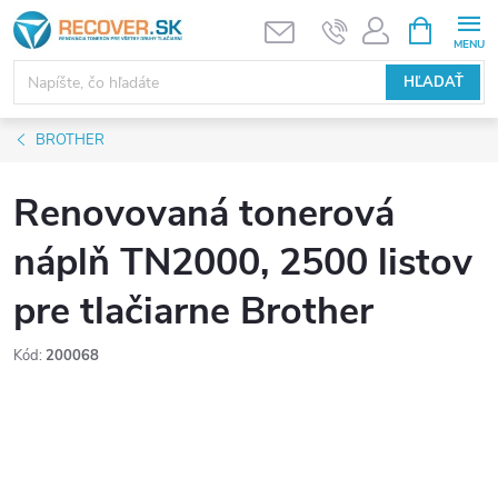
Prejsť
NÁKUPN
KOŠÍK
na
obsah
HĽADAŤ
BROTHER
Renovovaná tonerová
náplň TN2000, 2500 listov
pre tlačiarne Brother
Kód:
200068