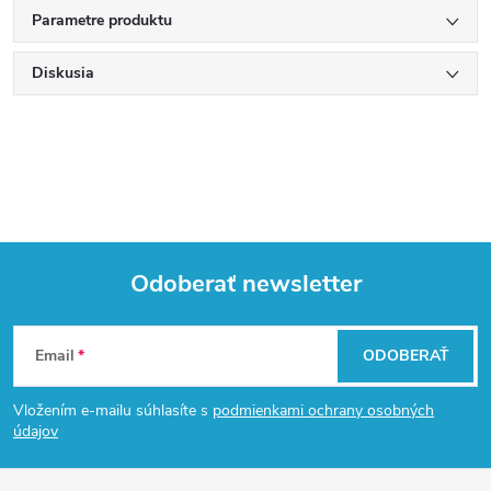
Parametre produktu
Diskusia
Odoberať newsletter
Z
Email
ODOBERAŤ
á
Vložením e-mailu súhlasíte s
podmienkami ochrany osobných
p
údajov