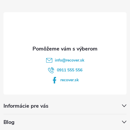
ä
t
i
e
info
@
recover.sk
0911 555 556
recover.sk
Informácie pre vás
Blog