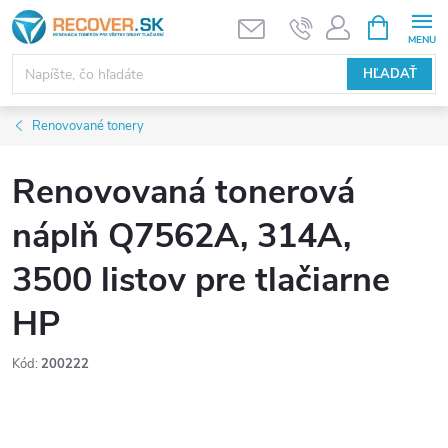
Prejsť
NÁKUPN
KOŠÍK
na
obsah
HĽADAŤ
Renovované tonery
Renovovaná tonerová
náplň Q7562A, 314A,
3500 listov pre tlačiarne
HP
Kód:
200222