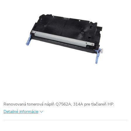
Renovovaná tonerová náplň Q7562A, 314A pre tlačiareň HP.
Detailné informácie