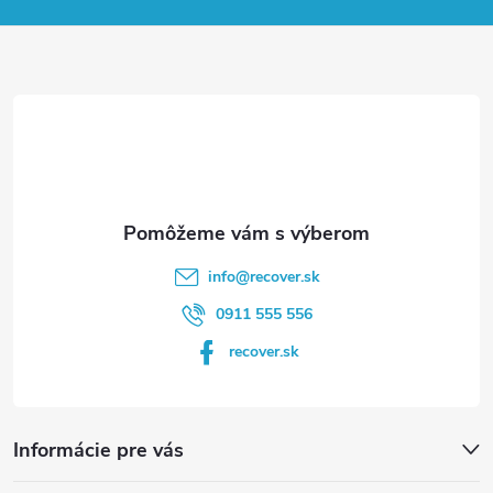
p
ä
t
i
e
info
@
recover.sk
0911 555 556
recover.sk
Informácie pre vás