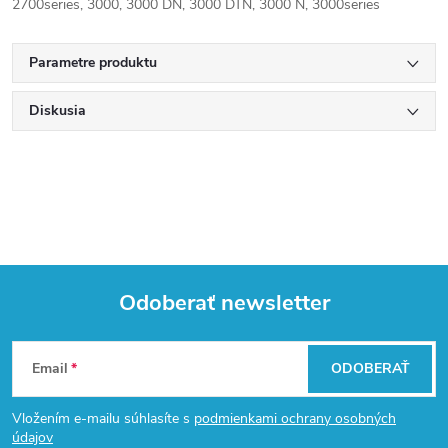
2700series, 3000, 3000 DN, 3000 DTN, 3000 N, 3000series
Parametre produktu
Diskusia
Odoberať newsletter
Z
Email
ODOBERAŤ
á
Vložením e-mailu súhlasíte s
podmienkami ochrany osobných
údajov