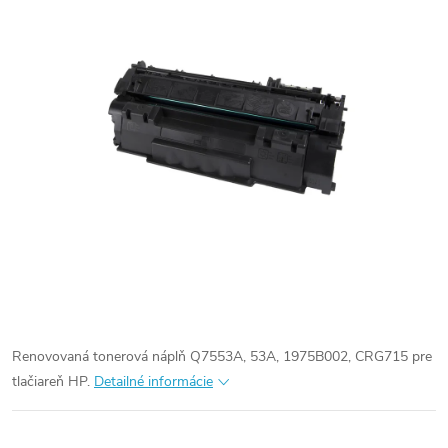
Renovovaná tonerová náplň Q7553A, 53A, 1975B002, CRG715 pre
tlačiareň HP.
Detailné informácie