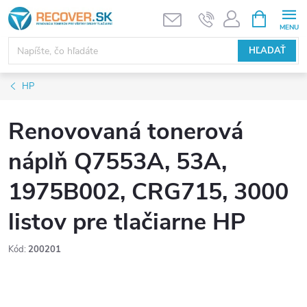
Prejsť
NÁKUPN
KOŠÍK
na
obsah
HĽADAŤ
HP
Renovovaná tonerová
náplň Q7553A, 53A,
1975B002, CRG715, 3000
listov pre tlačiarne HP
Kód:
200201