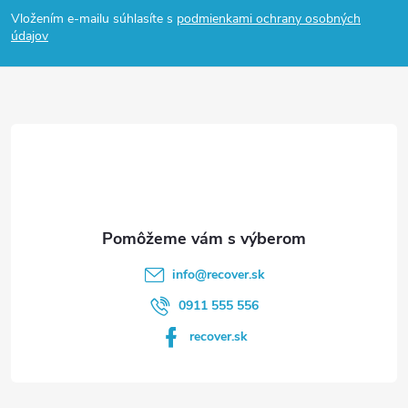
á
Vložením e-mailu súhlasíte s
podmienkami ochrany osobných
p
údajov
ä
t
i
e
info
@
recover.sk
0911 555 556
recover.sk