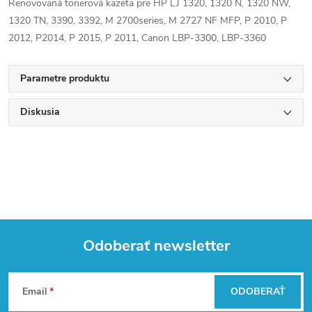
Renovovaná tonerová kazeta pre HP LJ 1320, 1320 N, 1320 NW,
1320 TN, 3390, 3392, M 2700series, M 2727 NF MFP, P 2010, P
2012, P2014, P 2015, P 2011, Canon LBP-3300, LBP-3360
Parametre produktu
Diskusia
Odoberať newsletter
Z
Email
ODOBERAŤ