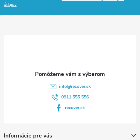
p
údajov
ä
t
i
e
info
@
recover.sk
0911 555 556
recover.sk
Informácie pre vás