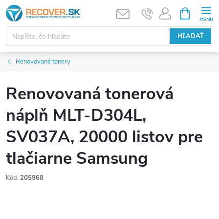
Prejsť
NÁKUPN
KOŠÍK
na
obsah
HĽADAŤ
Renovované tonery
Renovovaná tonerová
náplň MLT-D304L,
SV037A, 20000 listov pre
tlačiarne Samsung
Kód:
205968