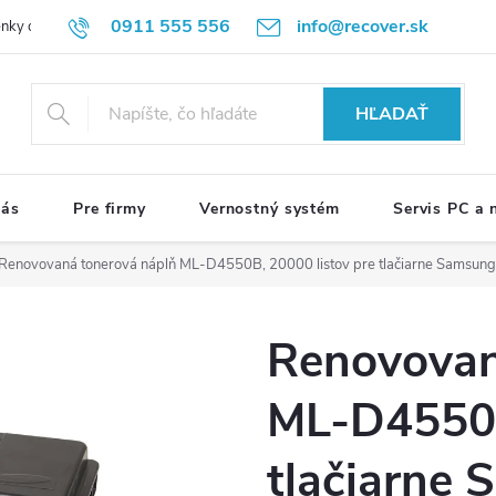
0911 555 556
info@recover.sk
nky ochrany osobných údajov
Formulár na odstúpenie od zmluvy
R
HĽADAŤ
nás
Pre firmy
Vernostný systém
Servis PC a
Renovovaná tonerová náplň ML-D4550B, 20000 listov pre tlačiarne Samsung
Renovovan
ML-D4550B
tlačiarne