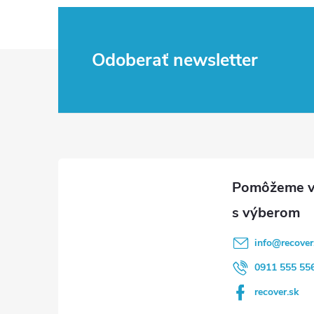
Z
Odoberať newsletter
á
p
ä
t
i
info
@
recover
e
0911 555 55
recover.sk