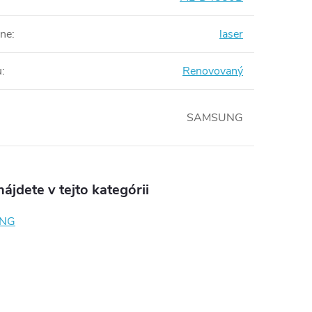
rne
:
laser
u
:
Renovovaný
SAMSUNG
ájdete v tejto kategórii
NG