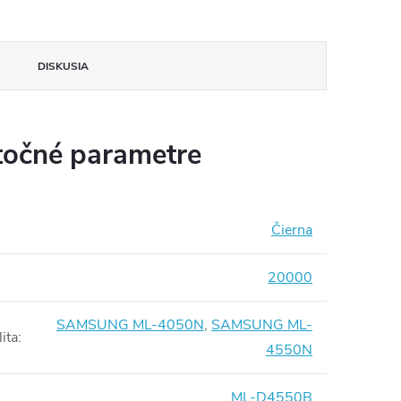
DISKUSIA
očné parametre
Čierna
20000
SAMSUNG ML-4050N
,
SAMSUNG ML-
ita
:
4550N
ML-D4550B