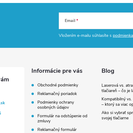
Email
Vložením e-mailu súhlasíte s
podmienka
Informácie pre vás
Blog
Obchodné podmienky
Laserová vs. atr
tlačiareň – čo je 
Reklamačný poriadok
Kompatibilný vs. 
Podmienky ochrany
.sk
– ktorý sa viac op
osobných údajov
Ako si vybrať sp
6
Formulár na odstúpenie od
svojej tlačiarne
zmluvy
Reklamačný formulár