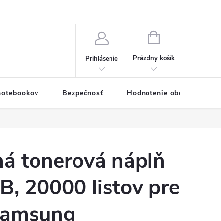
eklamačný formulár
Servis PC a notebookov
Vernostný systém
NÁKUPNÝ
KOŠÍK
Prázdny košík
Prihlásenie
 notebookov
Bezpečnosť
Hodnotenie obchodu
á tonerová náplň
, 20000 listov pre
 Samsung