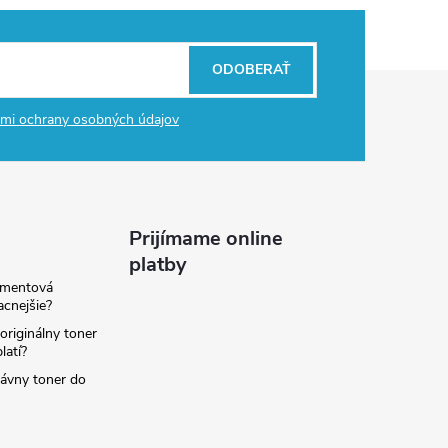
ODOBERAŤ
mi ochrany osobných údajov
Prijímame online
platby
amentová
lacnejšie?
originálny toner
latí?
rávny toner do