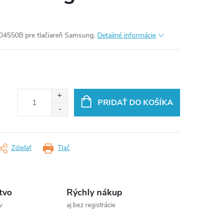
D4550B pre tlačiareň Samsung.
Detailné informácie
PRIDAŤ DO KOŠÍKA
Zdieľať
Tlač
tvo
Rýchly nákup
v
aj bez registrácie