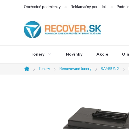
Prejsť
Obchodné podmienky
Reklamačný poriadok
Podmie
na
obsah
Tonery
Novinky
Akcie
O 
Tonery
Renovované tonery
SAMSUNG
Domov