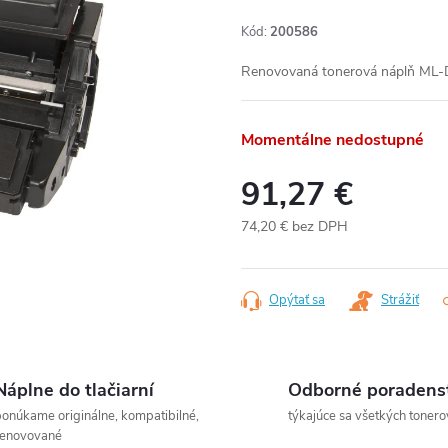
Kód:
200586
Renovovaná tonerová náplň ML-
Momentálne nedostupné
91,27 €
74,20 € bez DPH
Jednotková
cena:
Opýtať sa
Strážiť
Náplne do tlačiarní
Odborné poradens
onúkame originálne, kompatibilné,
týkajúce sa všetkých tonero
renovované