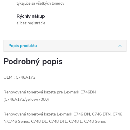
týkajúce sa všetkých tonerov
Rýchly nákup
aj bez registrácie
Popis produktu
Podrobný popis
OEM : C746A1YG
Renovovaná tonerová kazeta pre Lexmark C746DN
(C746A1YG/yellow/7000)
Renovovaná tonerová kazeta Lexmark C746 DN, C746 DTN, C746
N,C746 Series, C748 DE, C748 DTE, C748 E, C748 Series