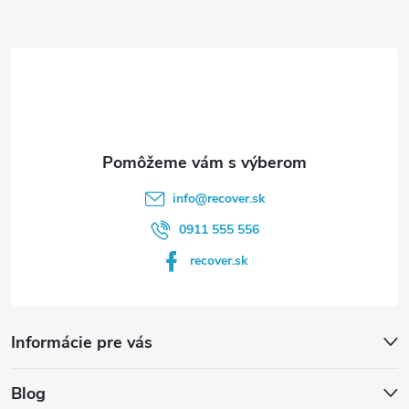
ä
t
i
e
info
@
recover.sk
0911 555 556
recover.sk
Informácie pre vás
Blog