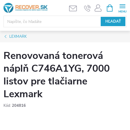
Prejsť
NÁKUPN
KOŠÍK
na
obsah
HĽADAŤ
LEXMARK
Renovovaná tonerová
náplň C746A1YG, 7000
listov pre tlačiarne
Lexmark
Kód:
204816