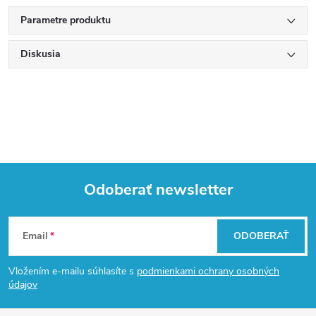
Parametre produktu
Diskusia
Odoberať newsletter
Z
Email
ODOBERAŤ
á
Vložením e-mailu súhlasíte s
podmienkami ochrany osobných
p
údajov