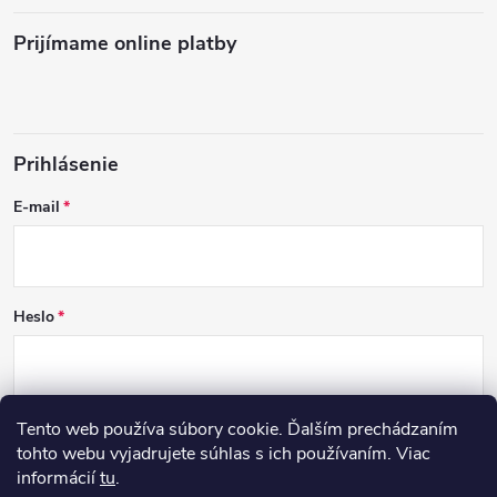
Prijímame online platby
Prihlásenie
E-mail
Heslo
Tento web používa súbory cookie. Ďalším prechádzaním
PRIHLÁSIŤ SA
tohto webu vyjadrujete súhlas s ich používaním. Viac
informácií
tu
.