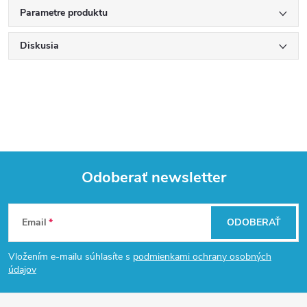
Parametre produktu
Diskusia
Odoberať newsletter
Z
Email
ODOBERAŤ
á
Vložením e-mailu súhlasíte s
podmienkami ochrany osobných
p
údajov