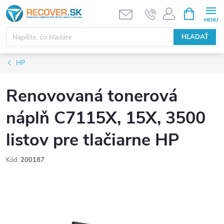
Prejsť
NÁKUPN
KOŠÍK
na
obsah
HĽADAŤ
HP
Renovovaná tonerová
náplň C7115X, 15X, 3500
listov pre tlačiarne HP
Kód:
200187