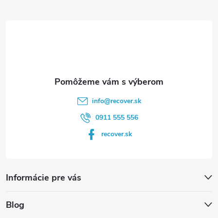
ä
t
i
e
info
@
recover.sk
0911 555 556
recover.sk
Informácie pre vás
Blog