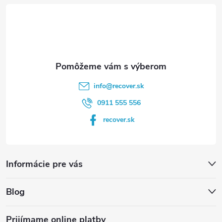
t
i
e
info
@
recover.sk
0911 555 556
recover.sk
Informácie pre vás
Blog
Prijímame online platby