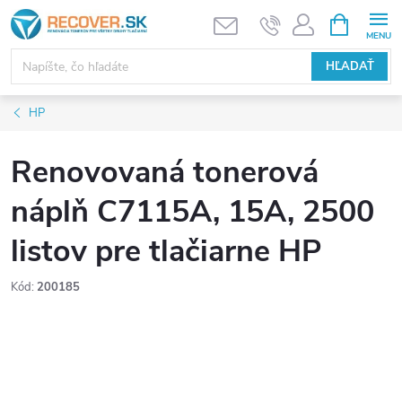
Prejsť
NÁKUPN
KOŠÍK
na
obsah
HĽADAŤ
HP
Renovovaná tonerová
náplň C7115A, 15A, 2500
listov pre tlačiarne HP
Kód:
200185