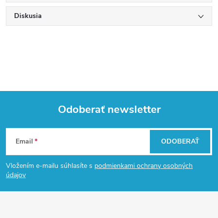
Diskusia
Odoberať newsletter
Z
Email
ODOBERAŤ
á
Vložením e-mailu súhlasíte s
podmienkami ochrany osobných
p
údajov
ä