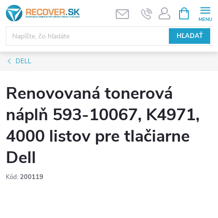
Prejsť
NÁKUPN
KOŠÍK
na
obsah
HĽADAŤ
DELL
Renovovaná tonerová
náplň 593-10067, K4971,
4000 listov pre tlačiarne
Dell
Kód:
200119