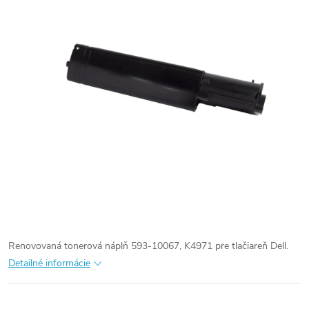
Renovovaná tonerová náplň 593-10067, K4971 pre tlačiareň Dell.
Detailné informácie