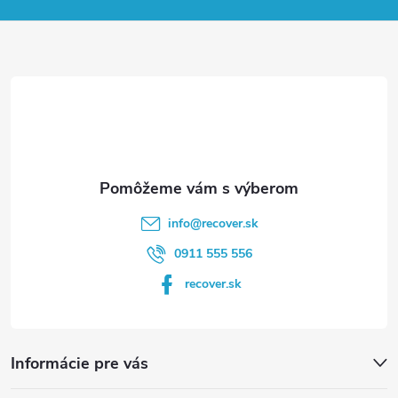
p
ä
t
i
e
info
@
recover.sk
0911 555 556
recover.sk
Informácie pre vás