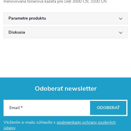
Renovovaná tonerová kazeta pre Dell 3000 CN, 3100 CN
Parametre produktu
Diskusia
Odoberať newsletter
Z
Email
ODOBERAŤ
á
Vložením e-mailu súhlasíte s
podmienkami ochrany osobných
údajov