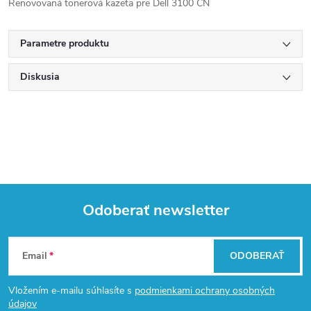
Renovovaná tonerová kazeta pre Dell 3100 CN
Parametre produktu
Diskusia
Odoberať newsletter
Z
Email
ODOBERAŤ
á
Vložením e-mailu súhlasíte s
podmienkami ochrany osobných
údajov