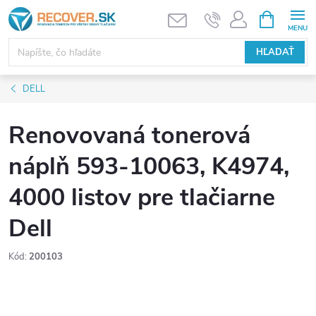
Prejsť
NÁKUPN
KOŠÍK
na
obsah
HĽADAŤ
DELL
Renovovaná tonerová
náplň 593-10063, K4974,
4000 listov pre tlačiarne
Dell
Kód:
200103