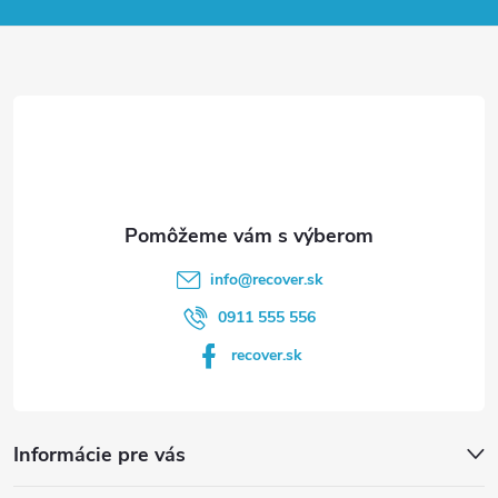
p
ä
t
i
e
info
@
recover.sk
0911 555 556
recover.sk
Informácie pre vás