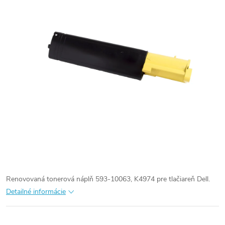
Renovovaná tonerová náplň 593-10063, K4974 pre tlačiareň Dell.
Detailné informácie