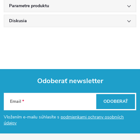
Parametre produktu
Diskusia
Odoberať newsletter
Z
Email
ODOBERAŤ
á
Vložením e-mailu súhlasíte s
podmienkami ochrany osobných
p
údajov