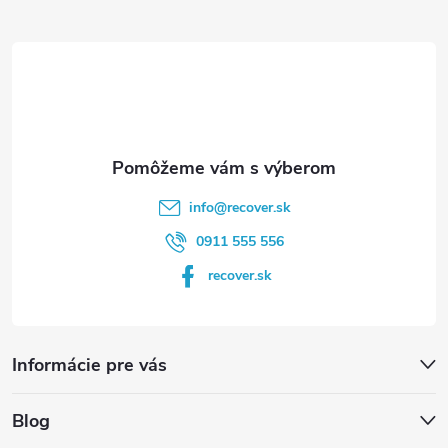
ä
t
i
e
info
@
recover.sk
0911 555 556
recover.sk
Informácie pre vás
Blog