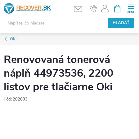
Prejsť
NÁKUPN
KOŠÍK
na
obsah
HĽADAŤ
OKI
Renovovaná tonerová
náplň 44973536, 2200
listov pre tlačiarne Oki
Kód:
202033