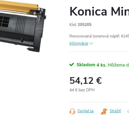
Konica Min
Kód:
205205
Renovovaná tonerová náplň 4145
informácie
Skladom
4 ks
54,12 €
44 € bez DPH
Jednotková
cena:
Opýtať sa
Strážiť