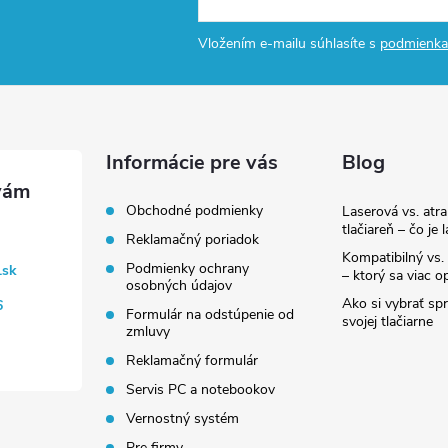
Vložením e-mailu súhlasíte s
podmienka
Informácie pre vás
Blog
Obchodné podmienky
Laserová vs. atr
tlačiareň – čo je 
Reklamačný poriadok
Kompatibilný vs. 
Podmienky ochrany
.sk
– ktorý sa viac op
osobných údajov
Ako si vybrať sp
6
Formulár na odstúpenie od
svojej tlačiarne
zmluvy
Reklamačný formulár
Servis PC a notebookov
Vernostný systém
Pre firmy