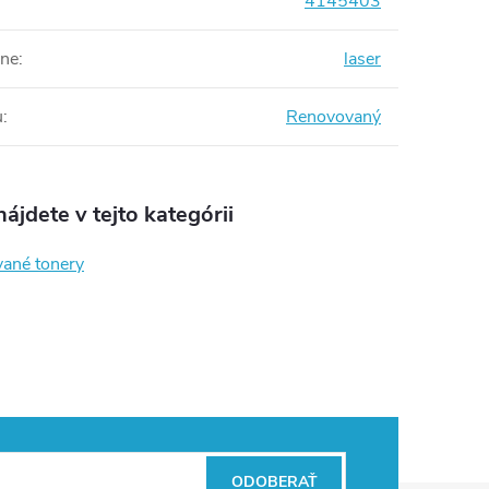
4145403
rne
:
laser
u
:
Renovovaný
ájdete v tejto kategórii
ané tonery
ODOBERAŤ