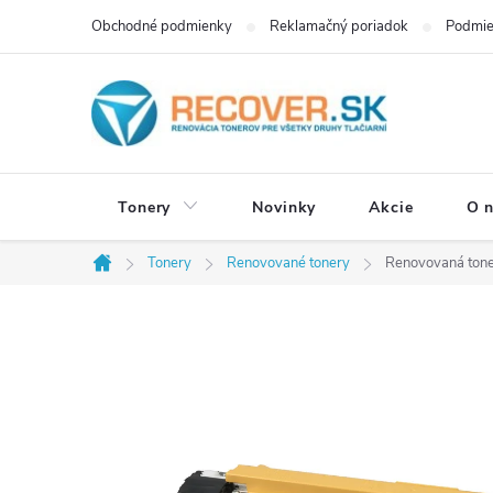
Prejsť
Obchodné podmienky
Reklamačný poriadok
Podmie
na
obsah
Tonery
Novinky
Akcie
O 
Tonery
Renovované tonery
Renovovaná tone
Domov