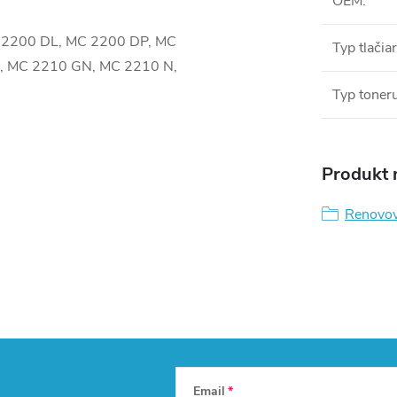
OEM
:
C 2200 DL, MC 2200 DP, MC
Typ tlačia
0, MC 2210 GN, MC 2210 N,
Typ toner
Produkt n
Renovov
Email