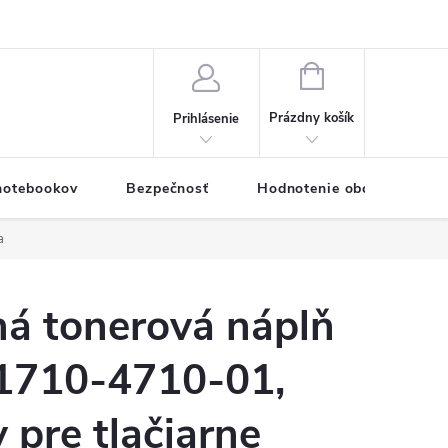
eklamačný formulár
Servis PC a notebookov
Vernostný systém
NÁKUPNÝ
KOŠÍK
Prázdny košík
Prihlásenie
 notebookov
Bezpečnosť
Hodnotenie obchodu
a
á tonerová náplň
1710-4710-01,
 pre tlačiarne