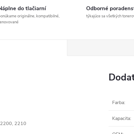
Náplne do tlačiarní
Odborné poradens
onúkame originálne, kompatibilné,
týkajúce sa všetkých tonero
renovované
Dodat
Farba
:
Kapacita
:
MC2200, 2210