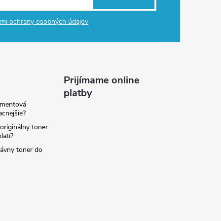
mi ochrany osobných údajov
Prijímame online
platby
amentová
lacnejšie?
originálny toner
latí?
rávny toner do