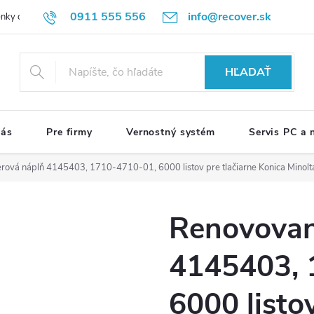
0911 555 556
info@recover.sk
nky ochrany osobných údajov
Formulár na odstúpenie od zmluvy
R
HĽADAŤ
nás
Pre firmy
Vernostný systém
Servis PC a
rová náplň 4145403, 1710-4710-01, 6000 listov pre tlačiarne Konica Minolt
Renovovan
4145403, 
6000 listov