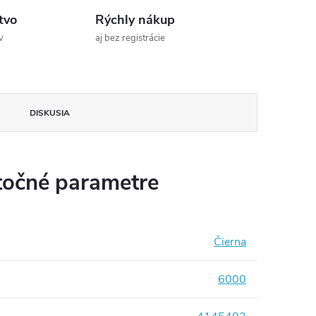
tvo
Rýchly nákup
v
aj bez registrácie
DISKUSIA
očné parametre
Čierna
6000