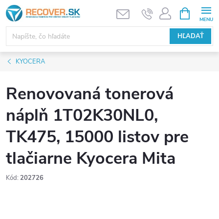
Prejsť
NÁKUPN
KOŠÍK
na
obsah
HĽADAŤ
KYOCERA
Renovovaná tonerová
náplň 1T02K30NL0,
TK475, 15000 listov pre
tlačiarne Kyocera Mita
Kód:
202726