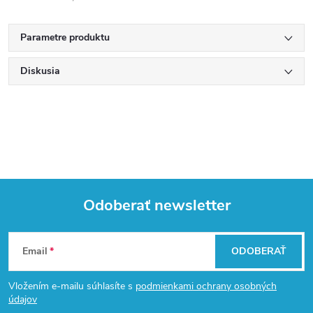
Parametre produktu
Diskusia
Odoberať newsletter
Z
Email
ODOBERAŤ
á
Vložením e-mailu súhlasíte s
podmienkami ochrany osobných
p
údajov