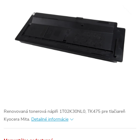
Renovovaná tonerová náplň 1T02K30NL0, TK475 pre tlačiareň
Kyocera Mita.
Detailné informácie