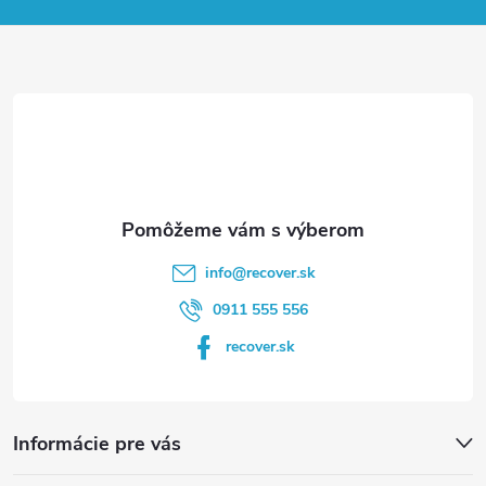
p
ä
t
i
e
info
@
recover.sk
0911 555 556
recover.sk
Informácie pre vás