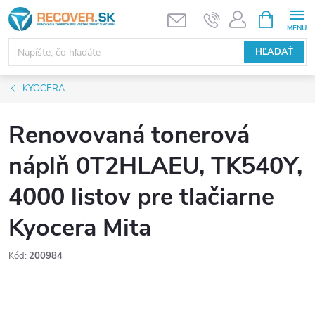
Prejsť
NÁKUPN
KOŠÍK
na
obsah
HĽADAŤ
KYOCERA
Renovovaná tonerová
náplň 0T2HLAEU, TK540Y,
4000 listov pre tlačiarne
Kyocera Mita
Kód:
200984