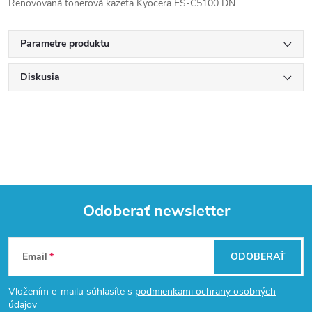
Renovovaná tonerová kazeta Kyocera FS-C5100 DN
Parametre produktu
Diskusia
Odoberať newsletter
Z
Email
ODOBERAŤ
á
Vložením e-mailu súhlasíte s
podmienkami ochrany osobných
údajov