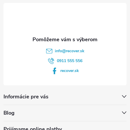
t
i
e
info
@
recover.sk
0911 555 556
recover.sk
Informácie pre vás
Blog
Prijímame online platby