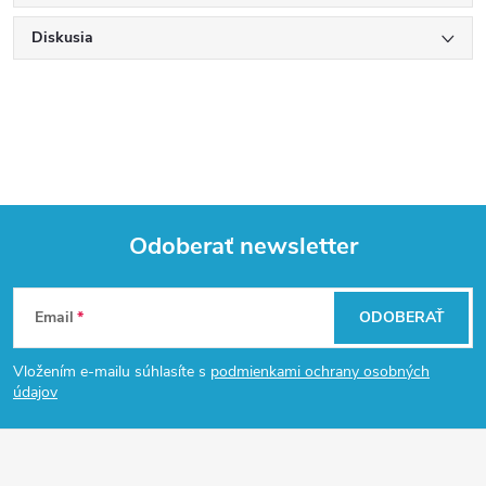
Diskusia
Odoberať newsletter
Z
Email
ODOBERAŤ
á
Vložením e-mailu súhlasíte s
podmienkami ochrany osobných
p
údajov
ä