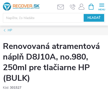
Prejsť
NÁKUPN
KOŠÍK
na
obsah
HĽADAŤ
HP
Renovovaná atramentová
náplň D8J10A, no.980,
250ml pre tlačiarne HP
(BULK)
Kód:
301527